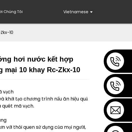
Với Chúng Tôi
Vietnamese
-Zkx-10
ớng hơi nước kết hợp
Loading...
Loading...
 mại 10 khay Rc-Zkx-10
ã vạch
à khởi tạo chương trình nấu ăn hiệu quả
 quét mã vạch.
àng
n với thói quen sử dụng của mọi người,