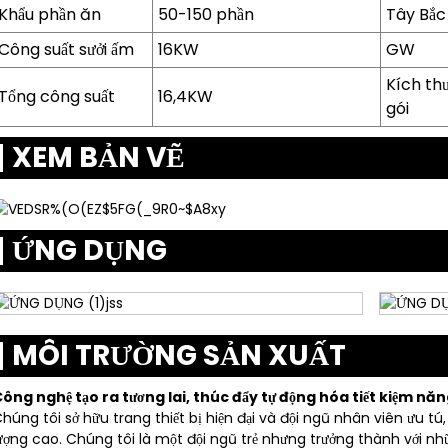
Khẩu phần ăn
50-150 phần
Tây Bắc
Công suất sưởi ấm
16KW
GW
Kích th
Tổng công suất
16,4KW
gói
XEM BẢN VẼ
ỨNG DỤNG
MÔI TRƯỜNG SẢN XUẤT
ông nghệ tạo ra tương lai, thúc đẩy tự động hóa tiết kiệm năn
húng tôi sở hữu trang thiết bị hiện đại và đội ngũ nhân viên ưu t
ượng cao. Chúng tôi là một đội ngũ trẻ nhưng trưởng thành với nhữn