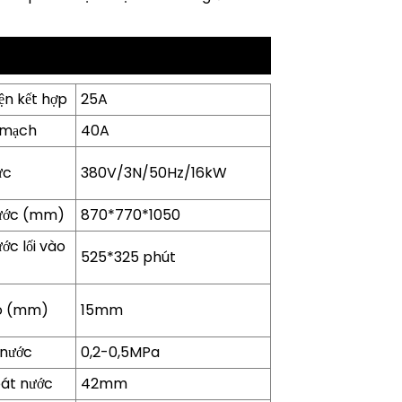
ện kết hợp
25A
 mạch
40A
ực
380V/3N/50Hz/16kW
hước (mm)
870*770*1050
ớc lối vào
525*325 phút
o (mm)
15mm
 nước
0,2-0,5MPa
át nước
42mm