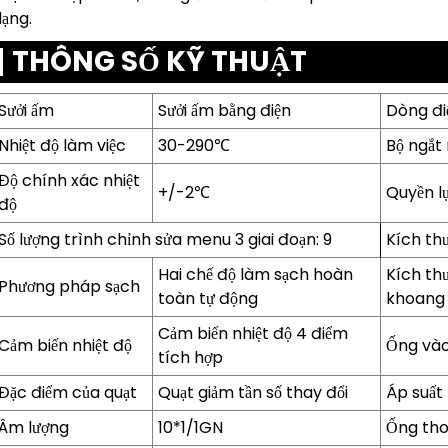
ạng.
THÔNG SỐ KỸ THUẬT
Sưởi ấm
Sưởi ấm bằng điện
Dòng đi
Nhiệt độ làm việc
30-290℃
Bộ ngắt
Độ chính xác nhiệt
+/-2℃
Quyền l
độ
Số lượng trình chỉnh sửa menu 3 giai đoạn: 9
Kích t
Hai chế độ làm sạch hoàn
Kích thư
Phương pháp sạch
toàn tự động
khoang
Cảm biến nhiệt độ 4 điểm
Cảm biến nhiệt độ
Ống và
tích hợp
Đặc điểm của quạt
Quạt giảm tần số thay đổi
Áp suất
Âm lượng
10*1/1GN
Ống tho