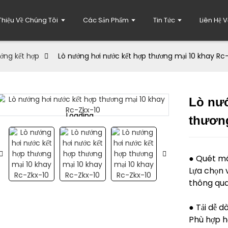
 Thiệu Về Chúng Tôi
Các Sản Phẩm
Tin Tức
Liên Hệ 
ớng kết hợp
Lò nướng hơi nước kết hợp thương mại 10 khay Rc
Lò nư
Loading...
Loading...
thương
● Quét m
Lựa chọn v
thông qua
● Tải dễ d
Phù hợp hơ