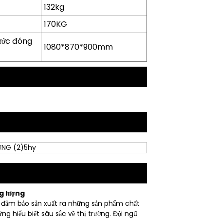
132kg
170KG
ước đóng
1080*870*900mm
g lượng
ú, đảm bảo sản xuất ra những sản phẩm chất
g hiểu biết sâu sắc về thị trường. Đội ngũ