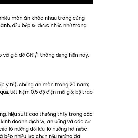
 nhiều món ăn khác nhau trong cùng
thành, đầu bếp sẽ được nhắc nhở trong
o với giá đỡ GN1/1 thông dụng hiện nay,
cấp y tế), chống ăn mòn trong 20 năm;
ả, tiết kiệm 0,5 độ điện mỗi giờ; bộ trao
ng, hiệu suất cao thường thấy trong các
 kinh doanh dịch vụ ăn uống và các cơ
a lò nướng đối lưu, lò nướng hơi nước
à bếp nhiều lựa chọn nấu nướng đa