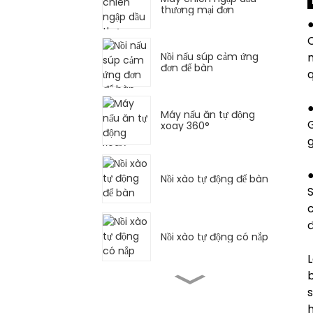
thương mại đơn
●
Nồi nấu súp cảm ứng
m
đơn để bàn
q
●
Máy nấu ăn tự động
G
xoay 360°
●
Nồi xào tự động để bàn
S
c
đ
Nồi xào tự động có nắp
L
Bếp chiên ngập dầu đơn
s
kiểu phương Tây
h