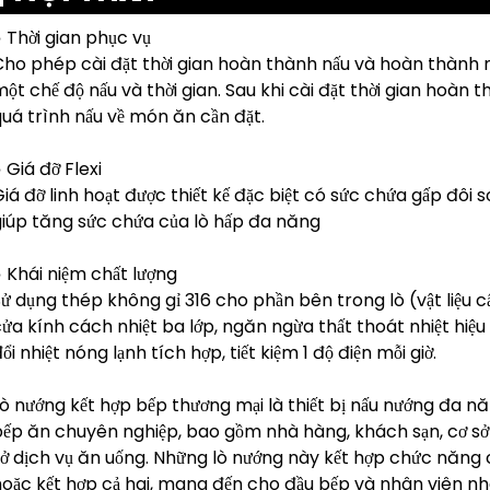
 Thời gian phục vụ
Cho phép cài đặt thời gian hoàn thành nấu và hoàn thành
ột chế độ nấu và thời gian. Sau khi cài đặt thời gian hoàn 
uá trình nấu về món ăn cần đặt.
 Giá đỡ Flexi
iá đỡ linh hoạt được thiết kế đặc biệt có sức chứa gấp đôi s
giúp tăng sức chứa của lò hấp đa năng
 Khái niệm chất lượng
ử dụng thép không gỉ 316 cho phần bên trong lò (vật liệu 
ửa kính cách nhiệt ba lớp, ngăn ngừa thất thoát nhiệt hiệu qu
ổi nhiệt nóng lạnh tích hợp, tiết kiệm 1 độ điện mỗi giờ.
ò nướng kết hợp bếp thương mại là thiết bị nấu nướng đa nă
bếp ăn chuyên nghiệp, bao gồm nhà hàng, khách sạn, cơ sở
ở dịch vụ ăn uống. Những lò nướng này kết hợp chức năng củ
oặc kết hợp cả hai, mang đến cho đầu bếp và nhân viên nh