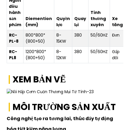
Người
điều
hành
Tính
sản
Diemention
Quyền
Quay
thường
Xe
phẩm
(mm)
lực
lại
xuyên
tăng
n
RC-
800*800*
8-
380
50/60HZ
Đơn
6
PL-8
(800+50)
15KW
RC-
1200*800*
8-
380
50/60HZ
Gấp
6
PL8
(800+50)
12KW
đôi
XEM BẢN VẼ
MÔI TRƯỜNG SẢN XUẤT
Công nghệ tạo ra tương lai, thúc đẩy tự động
hóa tiết kiệm năng lượng