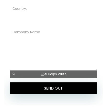
What the customer wants to say:
AI Helps Write
SEND OUT