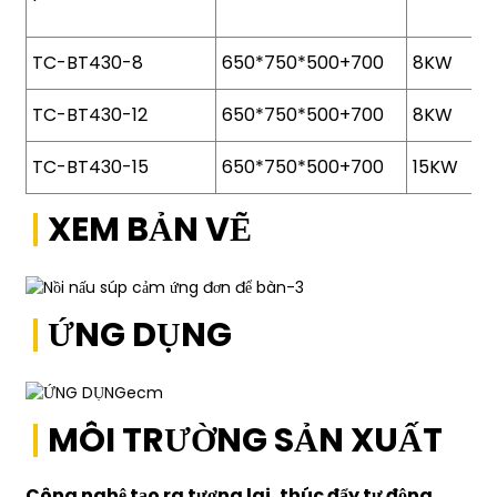
TC-BT430-8
650*750*500+700
8KW
TC-BT430-12
650*750*500+700
8KW
TC-BT430-15
650*750*500+700
15KW
XEM BẢN VẼ
ỨNG DỤNG
MÔI TRƯỜNG SẢN XUẤT
Công nghệ tạo ra tương lai, thúc đẩy tự động