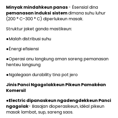
Minyak mindahkeun panas
- Ésensial dina
pemanasan induksi
sistem
dimana suhu luhur
(200 ° C–300 ° C) diperlukeun masak.
Struktur jaket ganda mastikeun:
●
Malah distribusi suhu
●
Énergi efisiensi
●
Operasi anu langkung aman sareng pemanasan
henteu langsung
●
Ngalegaan durability tina pot jero
Jinis Panci Ngagolakkeun Pikeun Pamakéan
Komersil
●Electric dipanaskeun ngadengdekkeun Panci
ngagolak
- Basajan dioperasikeun, idéal pikeun
masak lambat, sup, sareng saos.