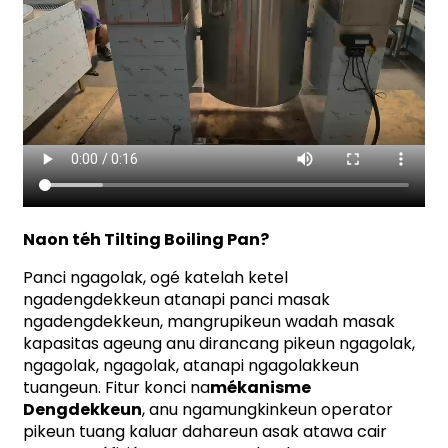
Naon téh Tilting Boiling Pan?
Panci ngagolak, ogé katelah ketel
ngadengdekkeun atanapi panci masak
ngadengdekkeun, mangrupikeun wadah masak
kapasitas ageung anu dirancang pikeun ngagolak,
ngagolak, ngagolak, atanapi ngagolakkeun
tuangeun. Fitur konci na
mékanisme
Dengdekkeun
, anu ngamungkinkeun operator
pikeun tuang kaluar dahareun asak atawa cair