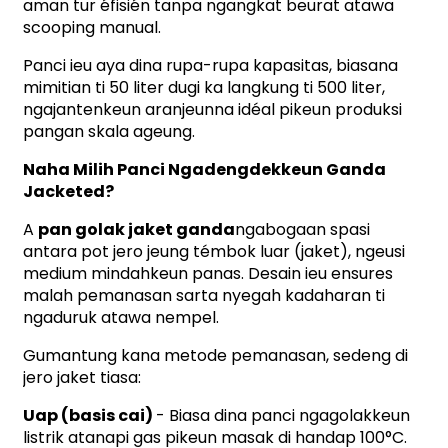
aman tur éfisién tanpa ngangkat beurat atawa
scooping manual.
Panci ieu aya dina rupa-rupa kapasitas, biasana
mimitian ti 50 liter dugi ka langkung ti 500 liter,
ngajantenkeun aranjeunna idéal pikeun produksi
pangan skala ageung.
Naha Milih Panci Ngadengdekkeun Ganda
Jacketed?
A
pan golak jaket ganda
ngabogaan spasi
antara pot jero jeung témbok luar (jaket), ngeusi
medium mindahkeun panas. Desain ieu ensures
malah pemanasan sarta nyegah kadaharan ti
ngaduruk atawa nempel.
Gumantung kana metode pemanasan, sedeng di
jero jaket tiasa:
Uap (basis cai)
- Biasa dina panci ngagolakkeun
listrik atanapi gas pikeun masak di handap 100°C.