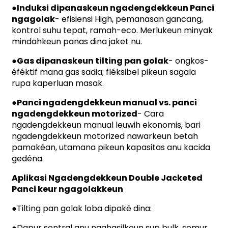
●
Induksi dipanaskeun ngadengdekkeun Panci
ngagolak
- efisiensi High, pemanasan gancang,
kontrol suhu tepat, ramah-eco. Merlukeun minyak
mindahkeun panas dina jaket nu.
●Gas dipanaskeun tilting pan golak
- ongkos-
éféktif mana gas sadia; fléksibel pikeun sagala
rupa kaperluan masak.
●
Panci ngadengdekkeun manual vs. panci
ngadengdekkeun motorized
- Cara
ngadengdekkeun manual leuwih ekonomis, bari
ngadengdekkeun motorized nawarkeun betah
pamakéan, utamana pikeun kapasitas anu kacida
gedéna.
Aplikasi Ngadengdekkeun Double Jacketed
Panci keur ngagolakkeun
●
Tilting pan golak loba dipaké dina:
●
Dapur sentral anu ngahasilkeun sup bulk, semur,