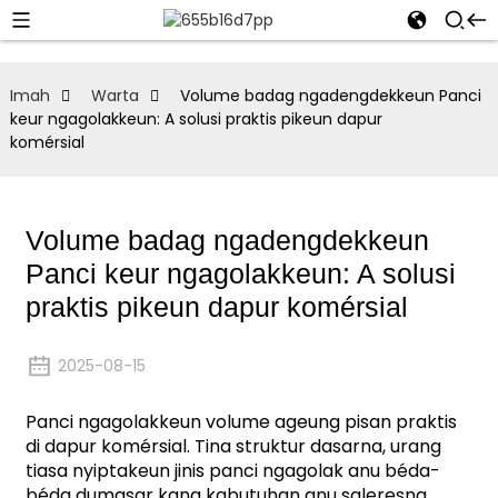
Imah
Warta
Volume badag ngadengdekkeun Panci
keur ngagolakkeun: A solusi praktis pikeun dapur
komérsial
Volume badag ngadengdekkeun
Panci keur ngagolakkeun: A solusi
praktis pikeun dapur komérsial
2025-08-15
Panci ngagolakkeun volume ageung pisan praktis
di dapur komérsial. Tina struktur dasarna, urang
tiasa nyiptakeun jinis panci ngagolak anu béda-
béda dumasar kana kabutuhan anu saleresna.