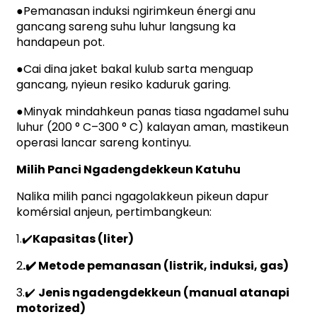
●
Pemanasan induksi ngirimkeun énergi anu
gancang sareng suhu luhur langsung ka
handapeun pot.
●
Cai dina jaket bakal kulub sarta menguap
gancang, nyieun resiko kaduruk garing.
●
Minyak mindahkeun panas tiasa ngadamel suhu
luhur (200 ° C–300 ° C) kalayan aman, mastikeun
operasi lancar sareng kontinyu.
Milih Panci Ngadengdekkeun Katuhu
Nalika milih panci ngagolakkeun pikeun dapur
komérsial anjeun, pertimbangkeun:
1.✔️
Kapasitas (liter)
2
.✔️ Metode pemanasan (listrik, induksi, gas)
3.✔️
Jenis ngadengdekkeun (manual atanapi
motorized)