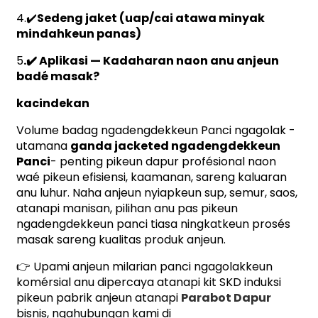
4.✔️
Sedeng jaket (uap/cai atawa minyak
mindahkeun panas)
5
.✔️ Aplikasi — Kadaharan naon anu anjeun
badé masak?
kacindekan
Volume badag ngadengdekkeun Panci ngagolak -
utamana
ganda jacketed ngadengdekkeun
Panci
- penting pikeun dapur profésional naon
waé pikeun efisiensi, kaamanan, sareng kaluaran
anu luhur. Naha anjeun nyiapkeun sup, semur, saos,
atanapi manisan, pilihan anu pas pikeun
ngadengdekkeun panci tiasa ningkatkeun prosés
masak sareng kualitas produk anjeun.
👉 Upami anjeun milarian panci ngagolakkeun
komérsial anu dipercaya atanapi kit SKD induksi
pikeun pabrik anjeun atanapi
Parabot Dapur
bisnis, ngahubungan kami di