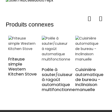
Produits connexes
Friteuse
F
simple
a
Western
à
Poêle à
Cuisinière
Kitchen Stove
r
sauter/cuiseur
automatique
à ragoût
de bureau -
automatique
Inclinaison
multifonctionnel
manuelle