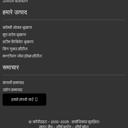
उत्पादन वातावरण
हमारे उत्पाद
कॉम्बी ओवन श्रृंखला
सूप स्टोव श्रृंखला
स्टीम कैबिनेट श्रृंखला
बिग गूकर सीरीज़
मल्टीपल ज़ोन हॉब्स सीरीज़
समाचार
कंपनी समाचार
उद्योग समाचार
हमसे संपर्क करें
© कॉपीराइट - 2010-2025 : सर्वाधिकार सुरक्षित।
साइट मैप
-
शीर्ष ब्लॉग
-
शीर्ष खोज