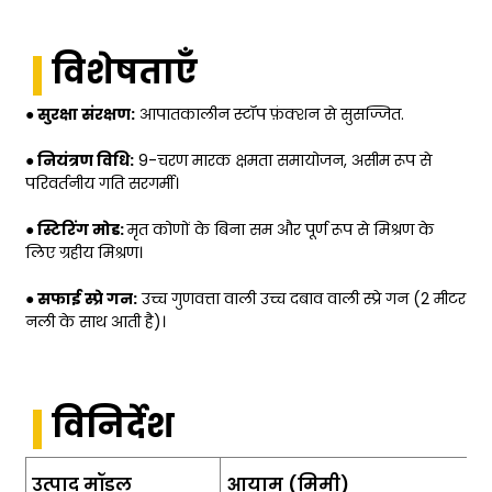
विशेषताएँ
● सुरक्षा संरक्षण:
आपातकालीन स्टॉप फ़ंक्शन से सुसज्जित.
● नियंत्रण विधि:
9-चरण मारक क्षमता समायोजन, असीम रूप से
परिवर्तनीय गति सरगर्मी।
● स्टिरिंग मोड:
मृत कोणों के बिना सम और पूर्ण रूप से मिश्रण के
लिए ग्रहीय मिश्रण।
● सफाई स्प्रे गन:
उच्च गुणवत्ता वाली उच्च दबाव वाली स्प्रे गन (2 मीटर
नली के साथ आती है)।
विनिर्देश
उत्पाद मॉडल
आयाम (मिमी)