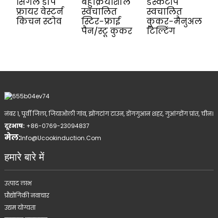
घू
सिंगल डीप
बहुक्रियाशील
डेस्कटॉप
फ
फ्रायर वेस्टर्न
स्वचालित
स्वचालित
किचन स्टोव
स्टिर-फ्राई
कुकर-मैनुअल
पैन/स्टू कुकर
टिल्टिंग
नंबर 1, पूर्वी जिला, जियाओली गांव, झोंगटांग टाउन, डोंगगुआन शहर, गुआंग्डोंग प्रांत, चीन।
दूरभाष:
+86-0769-23094837
मेल:
Info@ucookinduction.com
हमारे बारे में
उत्पाद लाभ
प्रौद्योगिकी नवाचार
उद्यम योग्यता