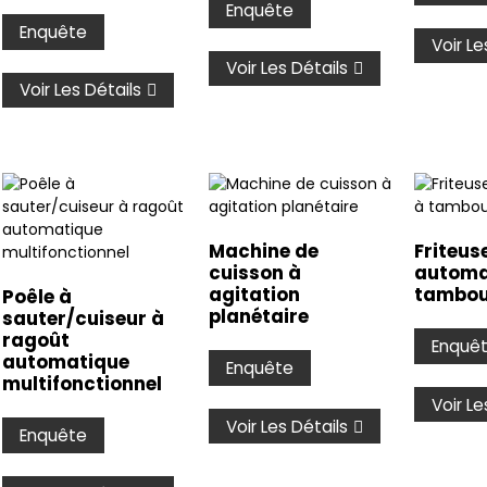
Enquête
Enquête
Voir Le
Voir Les Détails
Voir Les Détails
Machine de
Friteus
cuisson à
automa
agitation
tambour
Poêle à
planétaire
sauter/cuiseur à
ragoût
Enquê
automatique
Enquête
multifonctionnel
Voir Le
Voir Les Détails
Enquête