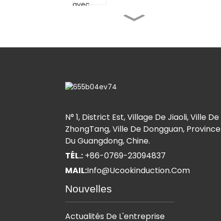
Friteuse simple Western
Kitchen Stove
Cuisinière automatique
de bureau - Inclinaison
manuelle
Poêle à sauter/cuiseur
à ragoût automatique
N° 1, District Est, Village De Jiaoli, Ville De
multifonctionnel
ZhongTang, Ville De Dongguan, Province
Du Guangdong, Chine.
Machine de cuisson à
TÉL.:
+86-0769-23094837
agitation planétaire
MAIL:
Info@ucookinduction.com
Nouvelles
Actualités De L'entreprise