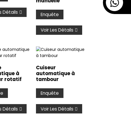
manuelle
s Détails
Enquête
Voir Les Détails
e
Cuiseur
tique à
automatique à
 rotatif
tambour
te
Enquête
s Détails
Voir Les Détails