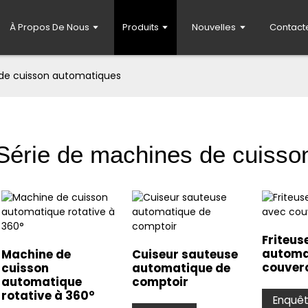
À Propos De Nous
Produits
Nouvelles
Contact
 de cuisson automatiques
Série de machines de cuisso
Friteus
automa
Machine de
Cuiseur sauteuse
couver
cuisson
automatique de
automatique
comptoir
rotative à 360°
Enquê