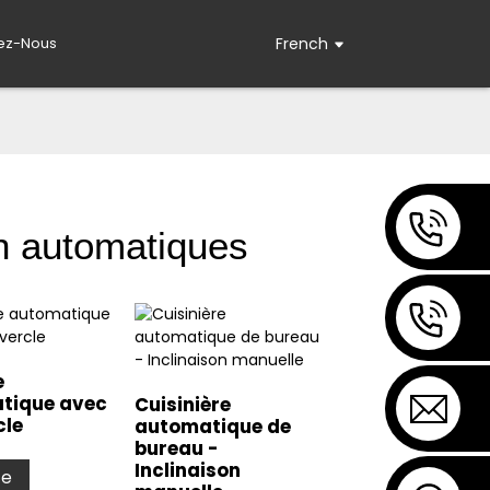
ez-Nous
French
n automatiques
e
tique avec
Cuisinière
cle
automatique de
bureau -
Inclinaison
te