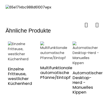
Ähnliche Produkte
Multifunktionale
A
Einzelne
automatische
r
Automatischer
Fritteuse,
Pfanne/Eintopf
T
Desktop-
westlicher
Herd -
Küchenherd
Manuelles
Kippen