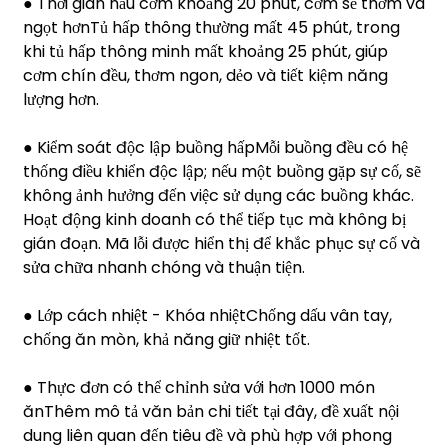
● Thời gian nấu cơm khoảng 20 phút, cơm sẽ thơm và
ngọt hơn
Tủ hấp thông thường mất 45 phút, trong
khi tủ hấp thông minh mất khoảng 25 phút, giúp
cơm chín đều, thơm ngon, dẻo và tiết kiệm năng
lượng hơn.
● Kiểm soát độc lập buồng hấp
Mỗi buồng đều có hệ
thống điều khiển độc lập; nếu một buồng gặp sự cố, sẽ
không ảnh hưởng đến việc sử dụng các buồng khác.
Hoạt động kinh doanh có thể tiếp tục mà không bị
gián đoạn. Mã lỗi được hiển thị để khắc phục sự cố và
sửa chữa nhanh chóng và thuận tiện.
● Lớp cách nhiệt - Khóa nhiệt
Chống dấu vân tay,
chống ăn mòn, khả năng giữ nhiệt tốt.
● Thực đơn có thể chỉnh sửa với hơn 1000 món
ăn
Thêm mô tả văn bản chi tiết tại đây, đề xuất nội
dung liên quan đến tiêu đề và phù hợp với phong