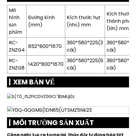
Mô
Kích thước
hình
Đường kính
Kích thước hạt
thành phố
sản
(mm)
(nhỏ) mm
(lớn) mm
phẩm
RC-
360*580*225(3
360*580*33
852*800*1670
ZNZG4
cái)
cái)
RC-
360*580*225(6
360*580*33
1420*800*1670
ZNZG8
cái)
cái)
XEM BẢN VẼ
MÔI TRƯỜNG SẢN XUẤT
Công nghệ tạo ra tương lai, thúc đẩy tự động hóa tiết