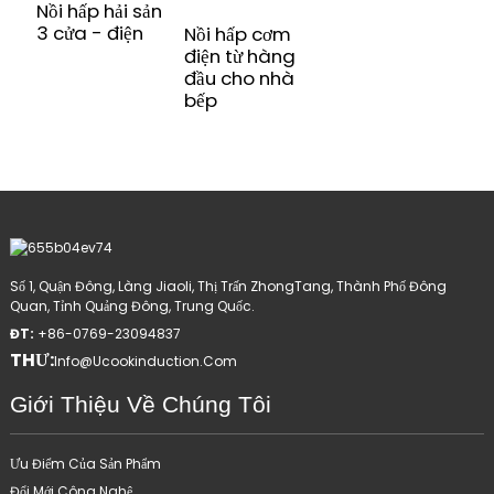
Nồi hấp hải sản
3 cửa - điện
Nồi hấp cơm
điện từ hàng
đầu cho nhà
bếp
Số 1, Quận Đông, Làng Jiaoli, Thị Trấn ZhongTang, Thành Phố Đông
Quan, Tỉnh Quảng Đông, Trung Quốc.
ĐT:
+86-0769-23094837
THƯ:
Info@ucookinduction.com
Giới Thiệu Về Chúng Tôi
Ưu Điểm Của Sản Phẩm
Đổi Mới Công Nghệ