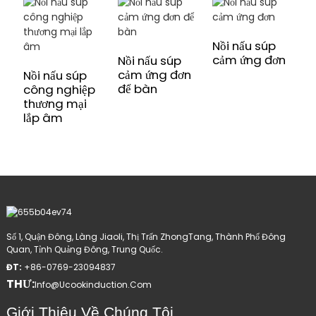
Nồi nấu súp
cảm ứng đơn
Nồi nấu súp
C
cảm ứng đơn
t
Nồi nấu súp
để bàn
ứ
công nghiệp
thương mại
lắp âm
Số 1, Quận Đông, Làng Jiaoli, Thị Trấn ZhongTang, Thành Phố Đông
Quan, Tỉnh Quảng Đông, Trung Quốc.
ĐT:
+86-0769-23094837
THƯ:
Info@ucookinduction.com
Giới Thiệu Về Chúng Tôi