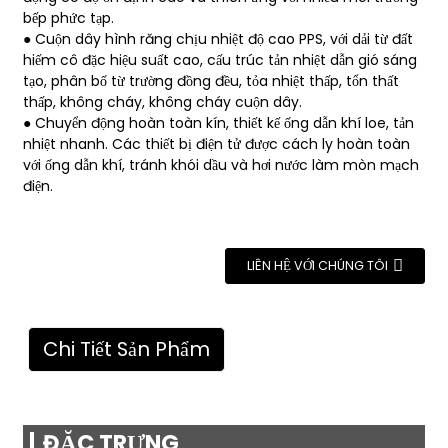
bếp phức tạp.
● Cuộn dây hình răng chịu nhiệt độ cao PPS, với dải từ đất
hiếm cô đặc hiệu suất cao, cấu trúc tản nhiệt dẫn gió sáng
tạo, phân bố từ trường đồng đều, tỏa nhiệt thấp, tổn thất
thấp, không cháy, không cháy cuộn dây.
● Chuyển động hoàn toàn kín, thiết kế ống dẫn khí loe, tản
nhiệt nhanh. Các thiết bị điện tử được cách ly hoàn toàn
với ống dẫn khí, tránh khói dầu và hơi nước làm mòn mạch
điện.
LIÊN HỆ VỚI CHÚNG TÔI
Chi Tiết Sản Phẩm
ĐẶC TRƯNG