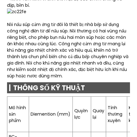
đập, bền bỉ.
Nồi nấu súp cảm ứng từ đôi là thiết bị nhà bếp sử dụng
công nghệ điện từ để nấu súp. Nồi thường có hai vùng nấu
riêng biệt, cho phép bạn nấu hai món súp hoặc các món
ăn khác nhau cùng lúc. Công nghệ cảm ứng từ mang lại
khả năng gia nhiệt chính xác và hiệu quả, khiến nó trở
thành lựa chọn phổ biến cho cả đầu bếp chuyên nghiệp và
gia đình. Nồi cho khả năng gia nhiệt nhanh và đều, cũng
như kiểm soát nhiệt độ chính xác, đặc biệt hữu ích khi nấu
súp hoặc nước dùng mềm.
THÔNG SỐ KỸ THUẬT
Mô hình
Tính
Kíc
Quyền
Quay
sản
Diemention (mm)
thường
thư
lực
lại
phẩm
xuyên
kín
RC-