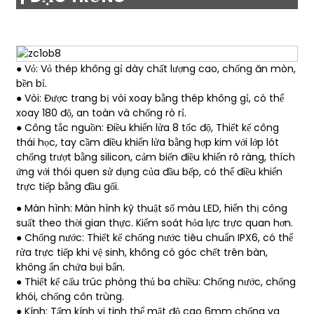
● Vỏ: Vỏ thép không gỉ dày chất lượng cao, chống ăn mòn,
bền bỉ.
● Vòi: Được trang bị vòi xoay bằng thép không gỉ, có thể
xoay 180 độ, an toàn và chống rò rỉ.
● Công tắc nguồn: Điều khiển lửa 8 tốc độ, Thiết kế công
thái học, tay cầm điều khiển lửa bằng hợp kim với lớp lót
chống trượt bằng silicon, cảm biến điều khiển rõ ràng, thích
ứng với thói quen sử dụng của đầu bếp, có thể điều khiển
trực tiếp bằng đầu gối.
● Màn hình: Màn hình kỹ thuật số màu LED, hiển thị công
suất theo thời gian thực. Kiểm soát hỏa lực trực quan hơn.
● Chống nước: Thiết kế chống nước tiêu chuẩn IPX6, có thể
rửa trực tiếp khi vệ sinh, không có góc chết trên bàn,
không ẩn chứa bụi bẩn.
● Thiết kế cấu trúc phòng thủ ba chiều: Chống nước, chống
khói, chống côn trùng.
● Kính: Tấm kính vi tinh thể mật độ cao 6mm chống va