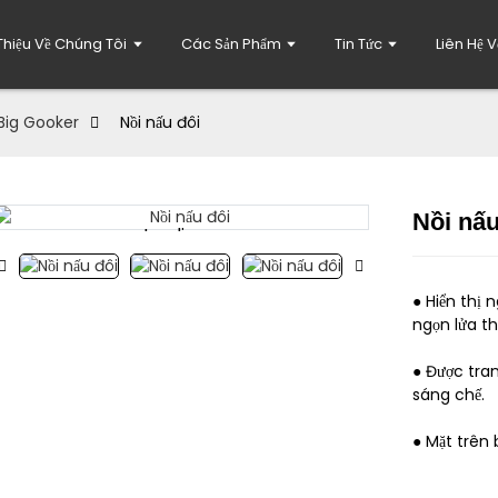
 Thiệu Về Chúng Tôi
Các Sản Phẩm
Tin Tức
Liên Hệ 
Big Gooker
Nồi nấu đôi
Nồi nấu
Loading...
Loading...
● Hiển thị
ngọn lửa th
● Được tran
sáng chế.
● Mặt trên