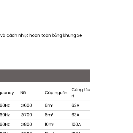
n và cách nhiệt hoàn toàn bằng khung xe
Công tắc rò
Thời gian gia
queney
Nồi
Cáp nguồn
N
rỉ
nhiệt
60Hz
∅
600
6m²
63A
11 phút
2
60Hz
∅
700
6m²
63A
15 phút
3
60Hz
∅
800
10m²
100A
17 phút
6