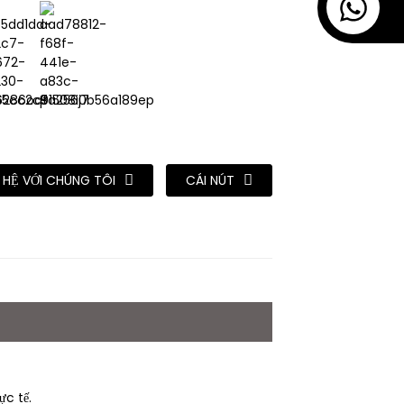
N HỆ VỚI CHÚNG TÔI
CÁI NÚT
c tế.