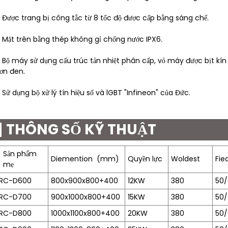
 Được trang bị công tắc từ 8 tốc độ được cấp bằng sáng chế.
 Mặt trên bằng thép không gỉ chống nước IPX6.
 Bộ máy sử dụng cấu trúc tản nhiệt phân cấp, vỏ máy được bịt kí
ơn đen.
 Sử dụng bộ xử lý tín hiệu số và lGBT "Infineon" của Đức.
THÔNG SỐ KỸ THUẬT
Sản phẩm
Diemention
(mm)
Quyền lực
Woldest
Fie
mẹ
RC-D600
800x900x800+400
12KW
380
50/
RC-D700
900x1000x800+400
15KW
380
50/
RC-D800
1000x1100x800+400
20KW
380
50/