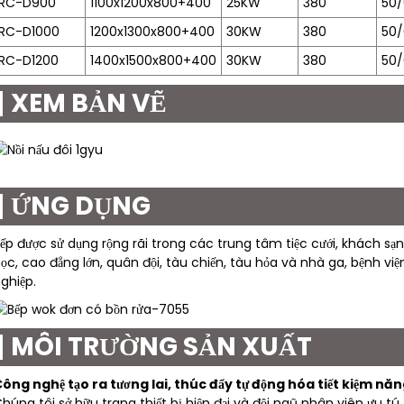
RC-D900
1100x1200x800+400
25KW
380
50/
RC-D1000
1200x1300x800+400
30KW
380
50/
RC-D1200
1400x1500x800+400
30KW
380
50/
XEM BẢN VẼ
ỨNG DỤNG
ếp được sử dụng rộng rãi trong các trung tâm tiệc cưới, khách sạn,
ọc, cao đẳng lớn, quân đội, tàu chiến, tàu hỏa và nhà ga, bệnh v
ghiệp.
MÔI TRƯỜNG SẢN XUẤT
ông nghệ tạo ra tương lai, thúc đẩy tự động hóa tiết kiệm năn
húng tôi sở hữu trang thiết bị hiện đại và đội ngũ nhân viên ưu t