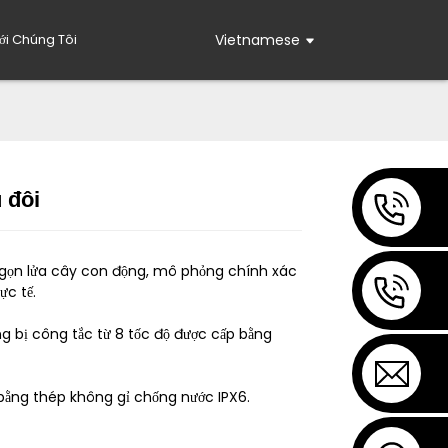
Với Chúng Tôi
Vietnamese
 đôi
Loading...
Loading...
 ngọn lửa cây con động, mô phỏng chính xác
ực tế.
g bị công tắc từ 8 tốc độ được cấp bằng
 bằng thép không gỉ chống nước IPX6.