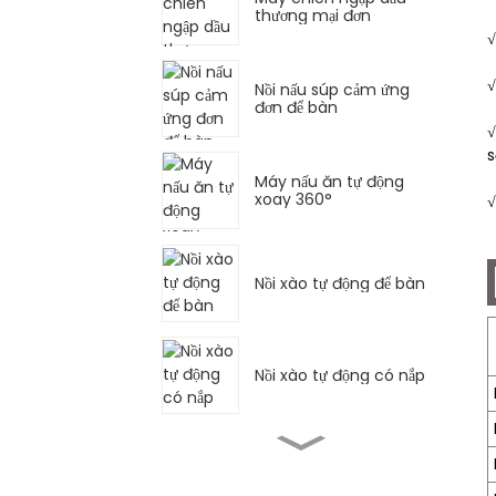
thương mại đơn
√
√
Nồi nấu súp cảm ứng
đơn để bàn
√
s
Máy nấu ăn tự động
xoay 360°
√
Nồi xào tự động để bàn
Nồi xào tự động có nắp
Bếp chiên ngập dầu đơn
kiểu phương Tây