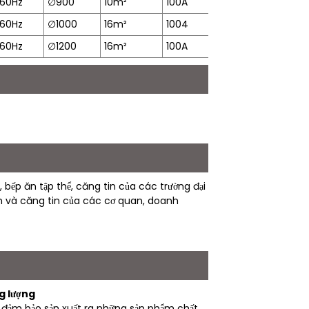
60Hz
∅
900
10m²
100A
19 phút
8
60Hz
∅
1000
16m²
1004
21 phút
1
60Hz
∅
1200
16m²
100A
35 phút
1
 bếp ăn tập thể, căng tin của các trường đại
iện và căng tin của các cơ quan, doanh
g lượng
ú, đảm bảo sản xuất ra những sản phẩm chất