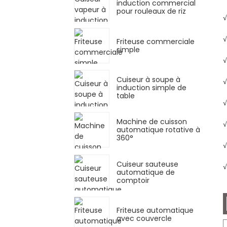
induction commercial
pour rouleaux de riz
√
√
Friteuse commerciale
simple
√
Cuiseur à soupe à
√
induction simple de
table
√
Machine de cuisson
√
automatique rotative à
360°
√
Cuiseur sauteuse
√
automatique de
comptoir
Friteuse automatique
avec couvercle