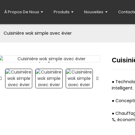
À Propos De Nous
Produits
Nouvelles
Contact
Cuisinière wok simple avec évier
Cuisini
Loading...
Loading...
● Technolo
intelligent.
● Concepti
● Chauffag
%, économi