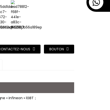
CONTACTEZ-NOUS
BOUTON
gne « infineon » lGBT；