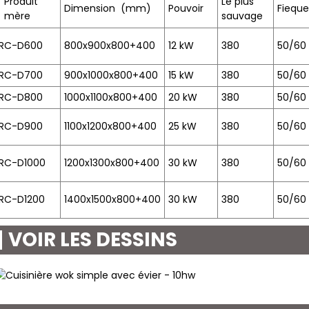
Produit
Le plus
Dimension
(mm)
Pouvoir
Fiequ
mère
sauvage
RC-D600
800x900x800+400
12 kW
380
50/60
RC-D700
900x1000x800+400
15 kW
380
50/60
RC-D800
1000x1100x800+400
20 kW
380
50/60
RC-D900
1100x1200x800+400
25 kW
380
50/60
RC-D1000
1200x1300x800+400
30 kW
380
50/60
RC-D1200
1400x1500x800+400
30 kW
380
50/60
VOIR LES DESSINS