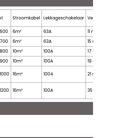
ot
Stroomkabel
Lekkageschakelaar
Verwarmingstijd
Volu
600
6m²
63A
11 minuten
24 kg
700
6m²
63A
15 minuten
39 kg
800
10m²
100A
17 minuten
61 kg
900
10m²
100A
19 minuten
82 kg
1000
16m²
1004
21 minuten
110 kg
1200
16m²
100A
35 minuten
190 k