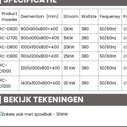
Product
Diemention
(mm)
Stroom
Woltste
Fiequeney
P
moeder
RC-D600
800x900x800+400
12KW
380
50/60Hz
∅
RC-D700
900x1000x800+400
15KW
380
50/60Hz
∅
RC-D800
1000x1100x800+400
20KW
380
50/60Hz
∅
RC-D900
1100x1200x800+400
25KW
380
50/60Hz
∅
RC-
1200x1300x800+400
30 kW
380
50/60Hz
∅
D1000
RC-
1400x1500x800+400
30 kW
380
50/60Hz
∅
D1200
BEKIJK TEKENINGEN