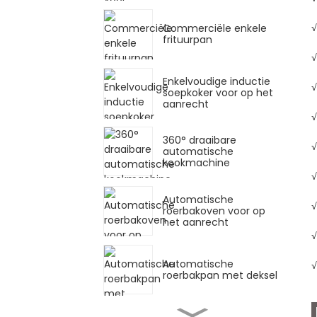
√
Commerciële enkele
frituurpan
√
Enkelvoudige inductie
√
soepkoker voor op het
aanrecht
√
360° draaibare
√
automatische
kookmachine
√
Automatische
√
roerbakoven voor op
het aanrecht
√
Automatische
√
roerbakpan met deksel