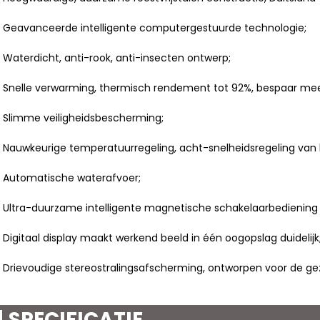
 Geavanceerde intelligente computergestuurde technologie;
 Waterdicht, anti-rook, anti-insecten ontwerp;
 Snelle verwarming, thermisch rendement tot 92%, bespaar mee
 Slimme veiligheidsbescherming;
 Nauwkeurige temperatuurregeling, acht-snelheidsregeling van
 Automatische waterafvoer;
 Ultra-duurzame intelligente magnetische schakelaarbedienin
 Digitaal display maakt werkend beeld in één oogopslag duidelijk
 Drievoudige stereostralingsafscherming, ontworpen voor de g
SPECIFICATIE