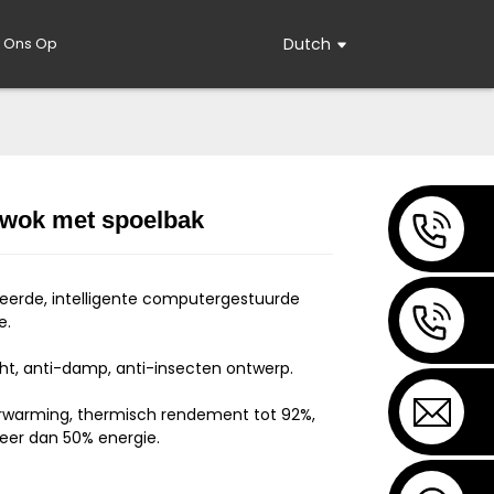
 Ons Op
Dutch
 wok met spoelbak
Loading...
Loading...
erde, intelligente computergestuurde
e.
ht, anti-damp, anti-insecten ontwerp.
erwarming, thermisch rendement tot 92%,
er dan 50% energie.