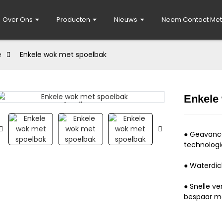
Over Ons
Producten
Nieuws
Neem Contact Met
e
Enkele wok met spoelbak
Enkele
Loading...
Loading...
● Geavance
technologi
● Waterdic
● Snelle v
bespaar me