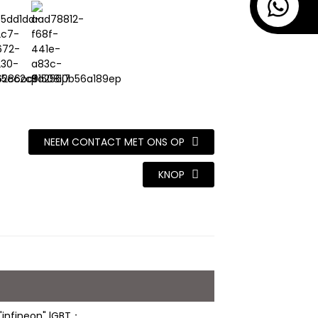
NEEM CONTACT MET ONS OP
KNOP
"infineon" lGBT；