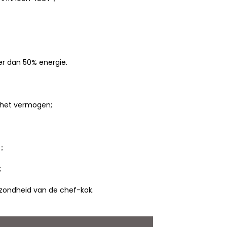
r dan 50% energie.
 het vermogen;
g；
;
ezondheid van de chef-kok.