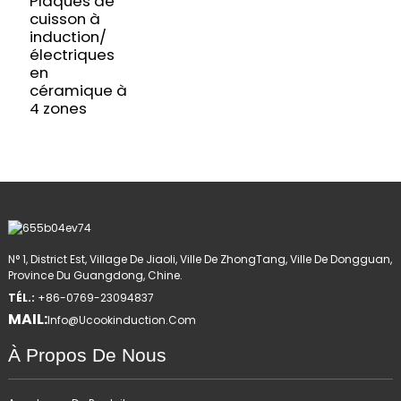
Plaques de
cuisson à
induction/
électriques
en
céramique à
4 zones
N° 1, District Est, Village De Jiaoli, Ville De ZhongTang, Ville De Dongguan,
Province Du Guangdong, Chine.
TÉL.:
+86-0769-23094837
MAIL:
Info@ucookinduction.com
À Propos De Nous