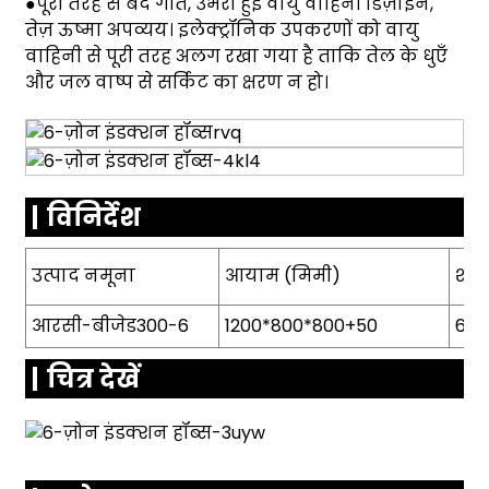
●पूरी तरह से बंद गति, उभरी हुई वायु वाहिनी डिज़ाइन,
तेज़ ऊष्मा अपव्यय। इलेक्ट्रॉनिक उपकरणों को वायु
वाहिनी से पूरी तरह अलग रखा गया है ताकि तेल के धुएँ
और जल वाष्प से सर्किट का क्षरण न हो।
विनिर्देश
उत्पाद
नमूना
आयाम (मिमी)
शक्त
आरसी-बीजेड300-6
1200*800*800+50
6*3
चित्र देखें