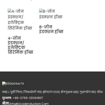
8-ज़ोन
इंडक्शन हॉब्स
4-ज़ोन
इंडक्शन/
इलेक्ट्रिक
सिरेमिक हॉब्स
नंबर 1, पूर्वी जिला, जियाओली गांव, झोंगटांग टाउन, डोंगगुआन शहर, गुआंग्डोंग प्रांत, चीन।
दूरभाष:
+86-0769-23094837
मेल:
Info@ucookinduction.com