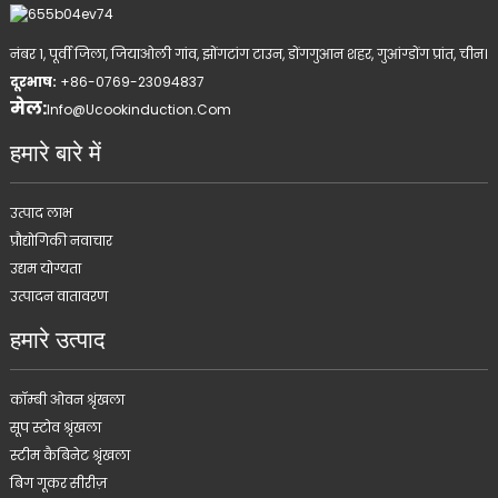
नंबर 1, पूर्वी जिला, जियाओली गांव, झोंगटांग टाउन, डोंगगुआन शहर, गुआंग्डोंग प्रांत, चीन।
दूरभाष:
+86-0769-23094837
मेल:
Info@ucookinduction.com
हमारे बारे में
उत्पाद लाभ
प्रौद्योगिकी नवाचार
उद्यम योग्यता
उत्पादन वातावरण
हमारे उत्पाद
कॉम्बी ओवन श्रृंखला
सूप स्टोव श्रृंखला
स्टीम कैबिनेट श्रृंखला
बिग गूकर सीरीज़