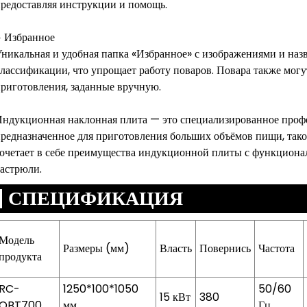
редоставляя инструкции и помощь.
 Избранное
никальная и удобная папка «Избранное» с изображениями и наз
лассификации, что упрощает работу поваров. Повара также могу
риготовления, заданные вручную.
ндукционная наклонная плита — это специализированное профе
редназначенное для приготовления больших объёмов пищи, такой
очетает в себе преимущества индукционной плиты с функцион
астрюли.
СПЕЦИФИКАЦИЯ
Модель
Размеры (мм)
Власть
Повернись
Частота
продукта
RC-
1250*100*1050
50/60
15 кВт
380
QBT700
мм
Гц