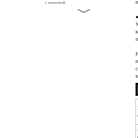
п
Одинарная фритюрница,
●
кухонная плита в западном
стиле
У
к
п
Настольная автоматическая
плита с ручным наклоном
И
п
Многофункциональная
с
автоматическая сковорода
для жарки/тушения
к
Планетарная варочная
машина с перемешиванием