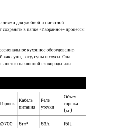
ваниями для удобной и понятной
т сохранять в папке «Избранное» процессы
ссиональное кухонное оборудование,
 как супы, рагу, супы и соусы. Она
альностью наклонной сковороды или
Объем
Кабель
Реле
Горшок
горшка
питания
утечки
(кг)
∅700
6m²
63А
151L