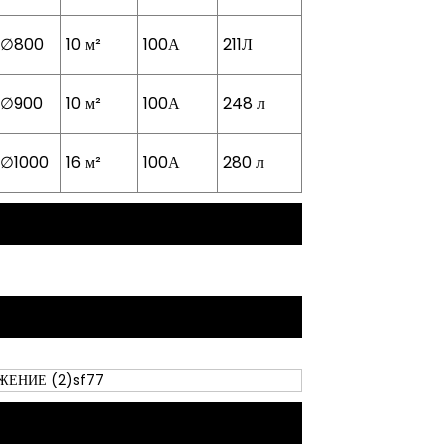
∅800
10 м²
100А
211Л
∅900
10 м²
100А
248 л
∅1000
16 м²
100А
280 л