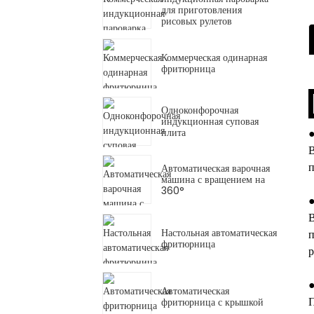
для приготовления
рисовых рулетов
Коммерческая одинарная
фритюрница
Одноконфорочная
индукционная суповая
плита
В
п
Автоматическая варочная
машина с вращением на
360°
В
Настольная автоматическая
п
фритюрница
р
Автоматическая
П
фритюрница с крышкой