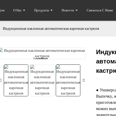
Дом
О Нас
Продукты
Новости
Связаться С Нами
Индукционная наклонная автоматическая варочная кастрюля
Индук
Loading...
Loading...
автом
кастр
● Универс
Выпечку, ж
приготовле
можно выпо
значитель