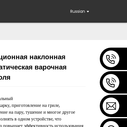
Russian
ционная наклонная
Loading...
Loading...
Loading...
Loading...
атическая варочная
юля
альный
арку, приготовление на гриле,
ние на пару, тушение и многое другое
лнять в одном устройстве, что
но повышает эффективность использования