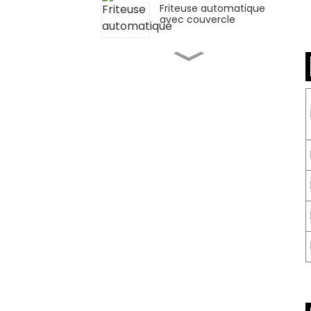
Friteuse automatique
avec couvercle
Friteuse simple Western
Kitchen Stove
Cuisinière automatique
de bureau - Inclinaison
manuelle
Poêle à sauter/cuiseur
à ragoût automatique
multifonctionnel
Machine de cuisson à
agitation planétaire