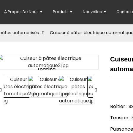
À Propos De Nous
Produits
Nouvelles
Contact
à pâtes automatisés
Cuiseur à pâtes électrique automatiqu
Cuiseur
automa
Loading...
Loading...
Boîtier : 
Tension 
Puissance