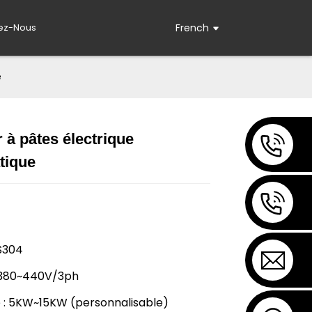
ez-Nous
French
e
 à pâtes électrique
tique
Loading...
Loading...
Loading..
Loading..
SS304
: 380~440V/3ph
 : 5KW~15KW (personnalisable)