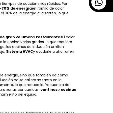
iza tiempos de cocción más rápidos. Por
-70% de energía
en forma de calor
el 90% de la energía a la sartén, lo que
de gran volumen
o
restaurantes
El calor
 la cocina varios grados, lo que requiere
rgo, las cocinas de inducción emiten
ajo.
Sistema HVAC
y ayudarle a ahorrar en
o de energía, sino que también da como
ucción no se calientan tanto en la
 aumenta, lo que reduce la frecuencia de
ara zonas concurridas.
cantinas
o
cocinas
namiento del equipo.