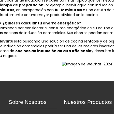
as cocinas de inducción se calientan más rápido que los método
tiempo de preparación
Por ejemplo, hervir agua con inducci
minutos
, en comparación con
10-12 minutos
En una estufa de 
irectamente en una mayor productividad en la cocina.
🔍
¿Quieres calcular tu ahorro energético?
omience por considerar el consumo energético de su equipo a
as cocinas de inducción comerciales. Sus ahorros podrían ser m
levar
Si está buscando una solución de cocina rentable y de b
e inducción comerciales podría ser una de las mejores inversio
gama de
cocinas de inducción de alta eficiencia
y descubra l
u negocio.
Sobre Nosotros
Nuestros Productos