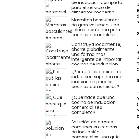
de inducción completa
u
para el servicio de
e
alimentos moderno
d
Marmitas basculantes
r
de gran volumen: una
solución práctica para
2
cocinas comerciales
Construya localmente,
E
ahorre globalmente:
g
una forma más
u
inteligente de importar
m
cocinas de inducción
c
comerciales
¿Por qué las cocinas de
inducción suponen una
3
innovación para las
cocinas comerciales?
L
¿Qué hace que una
r
cocina de inducción
s
comercial sea
r
completa?
Solución de errores
comunes en cocinas
de inducción
comerciales: una guía