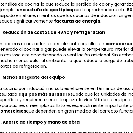
tensilios de cocina, lo que reduce la pérdida de calor y garant
jemplo,
una estufa de gas típica
pierde aproximadamente
60
isipado en el aire, mientras que las cocinas de inducción dirigen 
educe significativamente
facturas de energía
.
.
Reducción de costos de HVAC y refrigeración
n cocinas concurridas, especialmente aquellas en
comedores 
enerado al cocinar a gas puede elevar la temperatura interior de
n costoso aire acondicionado o ventilación adicional. Sin emba
ucho menos calor al ambiente, lo que reduce la carga de trab
ostos de refrigeración.
.
Menos desgaste del equipo
a cocina por inducción no solo es eficiente en términos de us
esultado
equipos más duraderos
Dado que las unidades de ind
uperficie y requieren menos limpieza, la vida útil de su equipo
eparaciones o reemplazos. Esto es especialmente importante p
comerciales
que dependen en gran medida del correcto funcio
4.
Ahorro de tiempo y mano de obra