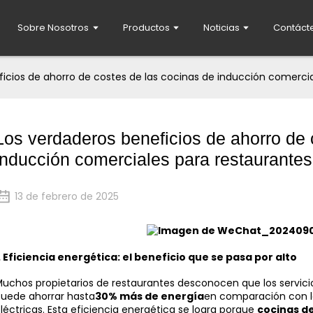
Sobre Nosotros
Productos
Noticias
Contáct
ficios de ahorro de costes de las cocinas de inducción comerc
Los verdaderos beneficios de ahorro de 
inducción comerciales para restaurante
13 de febrero de 2025
.
Eficiencia energética: el beneficio que se pasa por alto
uchos propietarios de restaurantes desconocen que los servic
uede ahorrar hasta
30% más de energía
en comparación con la
léctricas. Esta eficiencia energética se logra porque
cocinas d