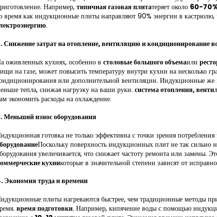
риготовление. Например,
типичная газовая плита
теряет около
60-70% 
о время как индукционные плиты направляют 90% энергии в кастрюлю, 
лектроэнергию
.
.
Снижение затрат на отопление, вентиляцию и кондиционирование во
а оживленных кухнях, особенно в
столовые большого объема
или
рест
ищи на газе, может повысить температуру внутри кухни на несколько гра
ондиционирования или дополнительной вентиляции. Индукционные же 
еньше тепла, снижая нагрузку на ваши руки.
система отопления, венти
ам экономить расходы на охлаждение.
.
Меньший износ оборудования
ндукционная готовка не только эффективна с точки зрения потребления
борудование
Поскольку поверхность индукционных плит не так сильно на
борудования увеличивается, что снижает частоту ремонта или замены. Э
оммерческие кухни
которые в значительной степени зависят от исправно
4.
Экономия труда и времени
ндукционные плиты нагреваются быстрее, чем традиционные методы при
ремя.
время подготовки
. Например, кипячение воды с помощью индукц