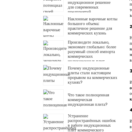
индукционное решение
п
для современных
т
предприятий
э
общественного питания
Наклонные варочные котлы
большого объема:
2
практичное решение для
коммерческих кухонь
Н
Производите локально,
п
экономьте глобально: более
к
разумный способ импорта
м
коммерческих
в
индукционных плит
Почему индукционные
3
плиты стали настоящим
прорывом на коммерческих
И
кухнях?
о
о
Что такое полноценная
к
коммерческая
индукционная плита?
Устранение
распространённых ошибок
И
в работе индукционных
в
плит коммерческого