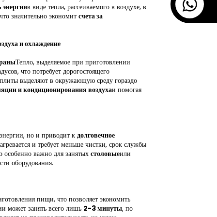
энергии
в виде тепла, рассеиваемого в воздухе, в
что значительно экономит
счета за
здуха и охлаждение
ораны
Тепло, выделяемое при приготовлении
дусов, что потребует дорогостоящего
плиты выделяют в окружающую среду гораздо
ляции и кондиционирования воздуха
и помогая
 энергии, но и приводит к
долговечное
гревается и требует меньше чистки, срок службы
то особенно важно для занятых
столовые
или
сти оборудования.
готовления пищи, что позволяет экономить
ии может занять всего лишь
2-3 минуты
, по