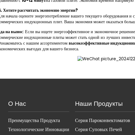
равнению с
10-12 минут
на газовой плите. Экономия времени напрямую 
🔍
Хотите рассчитать экономию энергии?
ля начала оцените энергопотребление вашего текущего оборудования и с
оммерческих индукционных плит. Ваша экономия может оказаться больше
да на вынос
: Если вы ищете энергоэффективное и экономичное решение
оммерческие индукционные плиты может стать одной из лучших инвестиц
знакомьтесь с нашим ассортиментом
высокоэффективные индукционн
кономических выгодах для вашего бизнеса.
О Нас
Наши Продукты
Преимущества Продукта
Серия Пароконвектоматов
Технологические Инновации
Серия Суповых Печей