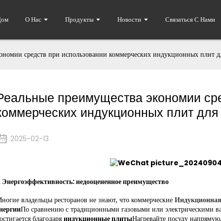
Дом
О Нас
Продукты
Новости
Связаться С Нами
ономии средств при использовании коммерческих индукционных плит дл
Реальные преимущества экономии сре
коммерческих индукционных плит для
2025-02-13
.
Энергоэффективность: недооцененное преимущество
ногие владельцы ресторанов не знают, что коммерческие
Индукционная
нергии
По сравнению с традиционными газовыми или электрическими ва
остигается благодаря
индукционные плиты
Нагревайте посуду напрямую,