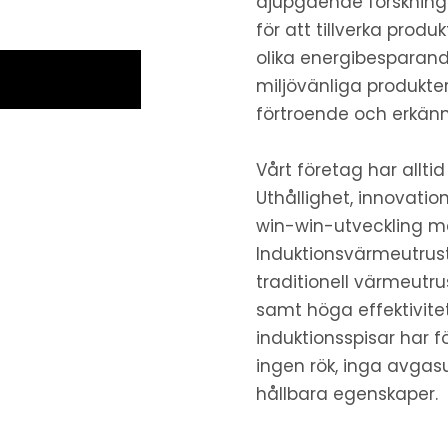
djupgående forskning
för att tillverka produk
olika energibesparand
miljövänliga produkt
förtroende och erkänn
Vårt företag har alltid
Uthållighet, innovati
win-win-utveckling m
Induktionsvärmeutrustn
traditionell värmeutr
samt höga effektivite
induktionsspisar har 
ingen rök, inga avgas
hållbara egenskaper.