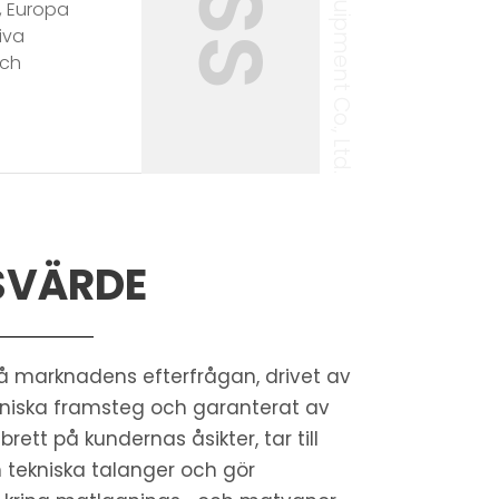
n, Europa
iva
och
SVÄRDE
 på marknadens efterfrågan, drivet av
kniska framsteg och garanterat av
 brett på kundernas åsikter, tar till
 tekniska talanger och gör