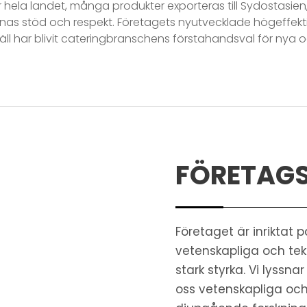
er hela landet, många produkter exporteras till Sydostasie
nas stöd och respekt. Företagets nyutvecklade högeffekt
äll har blivit cateringbranschens förstahandsval för nya 
FÖRETAG
Företaget är inriktat
vetenskapliga och te
stark styrka. Vi lyssnar
oss vetenskapliga och