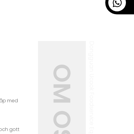
Dongguan Ucook Foodservice Equipment Co., Ltd.
OM OSS
skåp med
 och gott