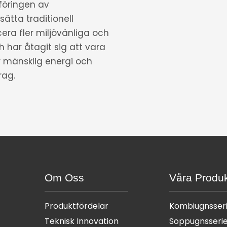
föringen av
ätta traditionell
cera fler miljövänliga och
 har åtagit sig att vara
r mänsklig energi och
rag.
Om Oss
Våra Produk
Produktfördelar
Kombiugnsser
Teknisk Innovation
Soppugnsseri