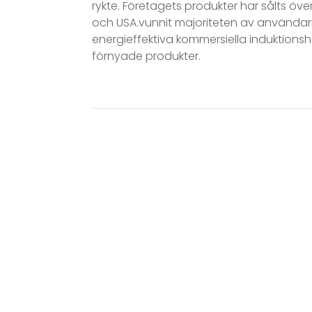
rykte. Företagets produkter har sålts öv
och USA.
vunnit majoriteten av användar
energieffektiva kommersiella induktionsh
förnyade produkter.