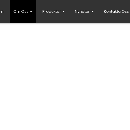
em
Om Oss
Produkter
Nyheter
Kontakta Oss
ervice Equipment Co., Ltd.
nt Co., Ltd. är en professionell leverantör av kö