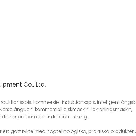
pment Co., Ltd.
 induktionsspis, kommersiell induktionsspis, intelligent ång
iversalångugn, kommersiell diskmaskin, rökreningsmaskin,
ktionsspis och annan köksutrustning.
 ett gott rykte med högteknologiska, praktiska produkter