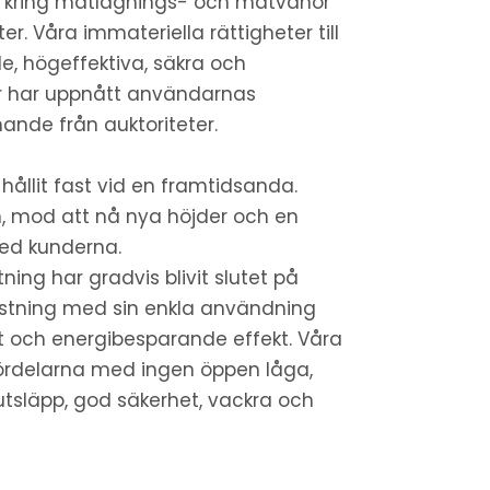
 kring matlagnings- och matvanor
ter. Våra immateriella rättigheter till
e, högeffektiva, säkra och
er har uppnått användarnas
ande från auktoriteter.
 hållit fast vid en framtidsanda.
on, mod att nå nya höjder och en
ed kunderna.
ing har gradvis blivit slutet på
ustning med sin enkla användning
t och energibesparande effekt. Våra
fördelarna med ingen öppen låga,
utsläpp, god säkerhet, vackra och