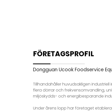
FÖRETAGSPROFIL
Dongguan Ucook Foodservice Equi
Tillhandahåller huvudsakligen industriell
flera dörrar och frekvensomvandling, un
miljöskydds- och energibesparande indu
Under årens lopp har företaget etablerat