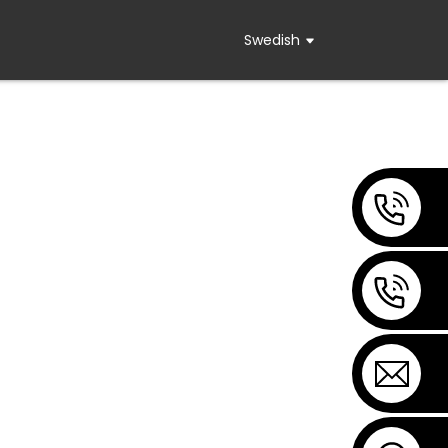
Swedish
ksutrustning.