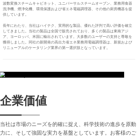
波数変換スチームキャビネット、ユニバーサルスチームオーブン、業務用食器
洗浄機、煙浄化機、環境保護および省エネ電磁調理器、その他の厨房機器を提
供しています。
長年にわたり、当社はハイテク、実用的な製品、優れた評判で高い評価を確立
してきました。当社の製品は全国で販売されており、多くの製品は東南アジ
ア、ヨーロッパ、米国に輸出されています。
大多数のユーザーの支持と尊敬を
獲得しました。同社の新開発の高出力省エネ業務用電磁調理器は、新規および
リニューアルのケータリング業界の第一選択肢となっています。
企業価値
当社は市場のニーズを的確に捉え、科学技術の進歩を原動
力に、そして強固な実力を基盤としています。お客様のご