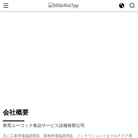
東莞ユーコック食品サービス設備有限
公司
東莞Ucook食品サービス設備有限公司はプロの厨房設備サプライヤ
ーです。
会社概要
東莞ユーコック食品サービス設備有限公司
主に工業用電磁調理器、業務用電磁調理器、インテリジェントなマルチドア周