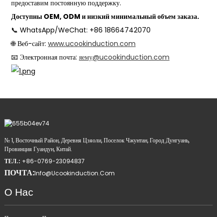
предоставим постоянную поддержку.
Доступны OEM, ODM и низкий минимальный объем заказа.
📞 WhatsApp/WeChat: +86 18664742070
🌐 Веб-сайт:
www.ucookinduction.com
📧 Электронная почта:
я
ему
@ucookinduction.com
№ 1, Восточный Район, Деревня Цзяоли, Поселок Чжунтан, Город Дунгуань,
Провинция Гуандун, Китай.
ТЕЛ.:
+86-0769-23094837
ПОЧТА:
Info@ucookinduction.com
О Нас