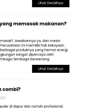
Lihat Detailnya
n yang memasak makanan?
emasak? Jawabannya ya, dan mesin
 Perusahaan ini memiliki hak kekayaan
n berbagai produknya yang hemat energi,
ingkungan sangat dipercaya oleh
 lembaga-lembaga berwenang.
Lihat Detailnya
n combi?
023
uler di dapur dan rumah profesional.