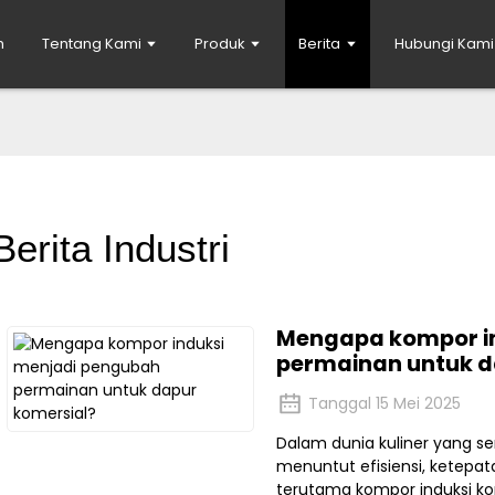
h
Tentang Kami
Produk
Berita
Hubungi Kami
Berita Industri
Mengapa kompor i
permainan untuk d
Tanggal 15 Mei 2025
Dalam dunia kuliner yang se
menuntut efisiensi, ketepa
terutama kompor induksi ko