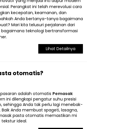
 inovatif yang menjadi inti dapur modern
sial. Perangkat ini telah merevolusi cara
ngkan kecepatan, keamanan, dan
ernahkah Anda bertanya-tanya bagaimana
uat? Mari kita telusuri perjalanan dari
n bagaimana teknologi bertransformasi
ner.
Lihat Detailnya
asta otomatis?
di pasaran adalah otomatis
Pemasak
n ini dilengkapi pengatur suhu presisi
 sehingga Anda tak perlu lagi menebak-
 Baik Anda membuat spageti, lasagna,
pemasak pasta otomatis memastikan mi
ekstur ideal.