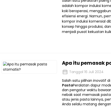
Salah satu peralatan paling
adalah kompor induksi komer
koki beroperasi, menggabu
efisiensi energi. Namun, p
kompor induksi komersial dib
konsep hingga produksi, da
menjadi pusat kekuatan kuli
Apa itu pemasak p
Tanggal 16 Juli 2024
Salah satu pilihan inovatif 
Pasta
Peralatan dapur moder
dan pengatur waktu bawaan,
nebak saat memasak pasta.
atau jenis pasta lainnya, 
Anda selalu matang dengan t