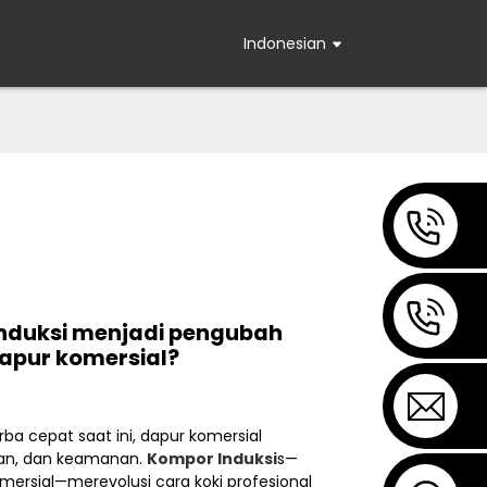
Indonesian
nduksi menjadi pengubah
apur komersial?
rba cepat saat ini, dapur komersial
tan, dan keamanan.
Kompor Induksi
s—
mersial—merevolusi cara koki profesional