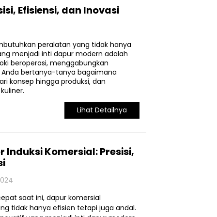
, Efisiensi, dan Inovasi
membutuhkan peralatan yang tidak hanya
 yang menjadi inti dapur modern adalah
 koki beroperasi, menggabungkan
ah Anda bertanya-tanya bagaimana
dari konsep hingga produksi, dan
uliner.
Lihat Detailnya
nduksi Komersial: Presisi,
si
2024
cepat saat ini, dapur komersial
 tidak hanya efisien tetapi juga andal.