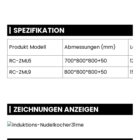
SPEZIFIKATION
Produkt
Modell
Abmessungen (mm)
Leis
RC-ZML6
700*800*800+50
12K
RC-ZML9
800*800*800+50
15K
ZEICHNUNGEN ANZEIGEN