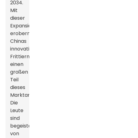
2034.
Mit
dieser
Expansion
erobern
Chinas
innovative
Frittiermaschinen
einen
großen
Teil
dieses
Marktanteils.
Die
Leute
sind
begeistert
von