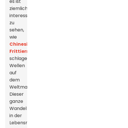
es ist
ziemlich
interessant
zu
sehen,
wie
Chinesische
Frittiermaschinen
schlagen
Wellen
auf
dem
Weltmarkt.
Dieser
ganze
Wandel
in der
Lebensmittelverarbeitungstechnologie