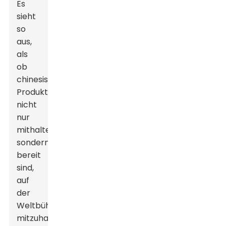
Es
sieht
so
aus,
als
ob
chinesische
Produkte
nicht
nur
mithalten,
sondern
bereit
sind,
auf
der
Weltbühne
mitzuhalten!