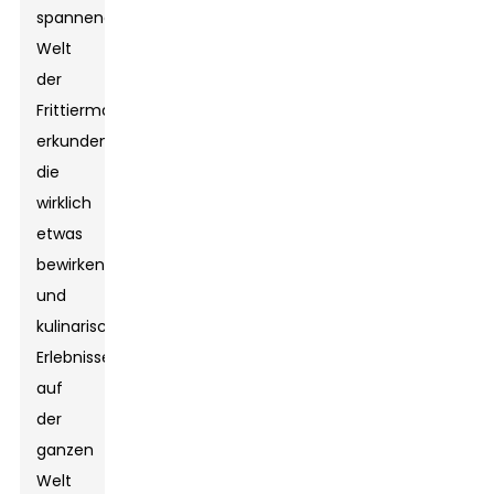
spannende
Welt
der
Frittiermaschinen
erkunden,
die
wirklich
etwas
bewirken
und
kulinarische
Erlebnisse
auf
der
ganzen
Welt