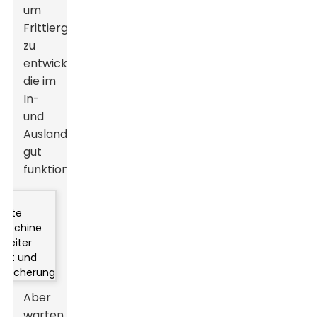
um
Frittiergeräte
zu
entwickeln,
die im
In-
und
Ausland
gut
funktionieren.
Aber
warten