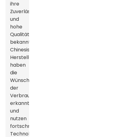
ihre
Zuverlässigkeit
und
hohe
Qualität
bekannt.
Chinesische
Hersteller
haben
die
Wünsche
der
Verbraucher
erkannt
und
nutzen
fortschrittliche
Technologien,