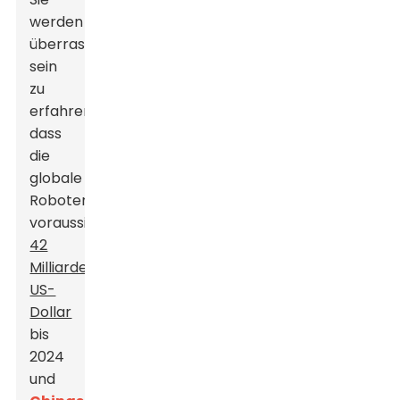
werden
überrascht
sein
zu
erfahren,
dass
die
globale
Roboterindustrie
voraussichtlich
42
Milliarden
US-
Dollar
bis
2024
und