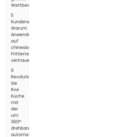
Wettbewerber
5
Kundenstimmen:
Warum
Anwender
auf
chinesische
Frittiertechnik
vertrauen
6
Revolutionieren
Sie
Ihre
Küche
mit
der
um
360°
drehbaren
automatischen