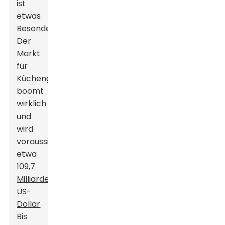
ist
etwas
Besonderes!
Der
Markt
für
Küchengeschirr
boomt
wirklich
und
wird
voraussichtlich
etwa
109,7
Milliarden
US-
Dollar
Bis