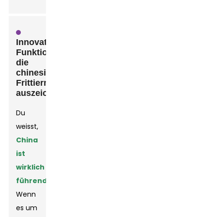
Innovative
Funktionen,
die
chinesische
Frittiermaschinen
auszeichnen
Du
weisst,
China
ist
wirklich
führend
Wenn
es um