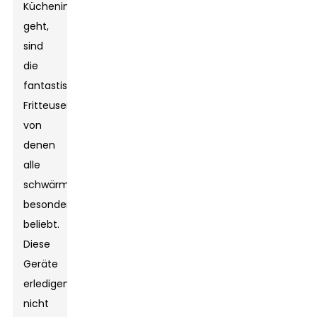
Kücheninnovationen
geht,
sind
die
fantastischen
Fritteusen,
von
denen
alle
schwärmen,
besonders
beliebt.
Diese
Geräte
erledigen
nicht