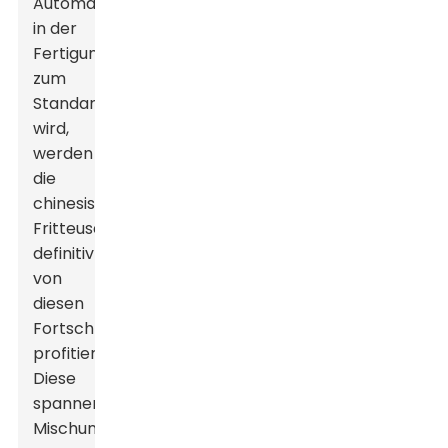
Automatisierung
in der
Fertigung
zum
Standard
wird,
werden
die
chinesischen
Fritteusen
definitiv
von
diesen
Fortschritten
profitieren.
Diese
spannende
Mischung