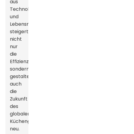
aus
Technologie
und
Lebensmittelverarbeitung
steigert
nicht
nur
die
Effizienz,
sondern
gestaltet
auch
die
Zukunft
des
globalen
Küchengerätemarktes
neu.