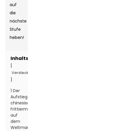
auf
die
nächste
Stufe
heben!
Inhaltsverzeichnis
[
Verstecken
]
1 Der
Aufstieg
chinesischer
Frittiermaschinen
auf
dem
Weltmarkt