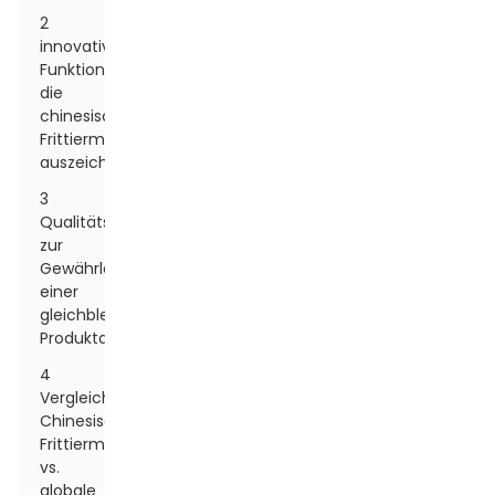
2
innovative
Funktionen,
die
chinesische
Frittiermaschinen
auszeichnen
3
Qualitätssicherungspraktiken
zur
Gewährleistung
einer
gleichbleibenden
Produktqualität
4
Vergleichsanalyse:
Chinesische
Frittiermaschinen
vs.
globale