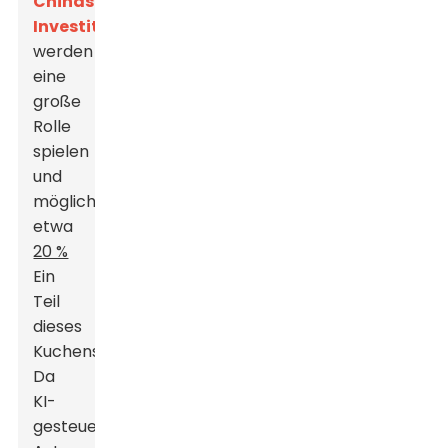
Chinas
Investitionen
werden
eine
große
Rolle
spielen
und
möglicherweise
etwa
20 %
Ein
Teil
dieses
Kuchens.
Da
KI-
gesteuerte