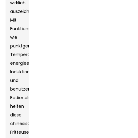
wirklich
auszeichnet.
Mit
Funktionen
wie
punktgenauer
Temperaturregelung,
energieeffizienter
Induktionstechnologie
und
benutzerfreundlichen
Bedienelementen
helfen
diese
chinesischen
Fritteusen