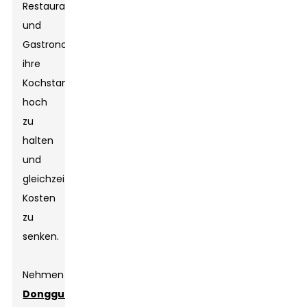
Restaurants
und
Gastronomiebetrieben,
ihre
Kochstandards
hoch
zu
halten
und
gleichzeitig
Kosten
zu
senken.
Nehmen
Dongguan