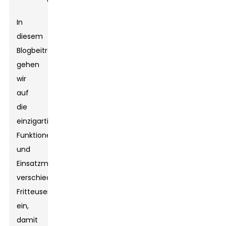
erfüllen.
In
diesem
Blogbeitrag
gehen
wir
auf
die
einzigartigen
Funktionen
und
Einsatzmöglichkeiten
verschiedener
Fritteusen
ein,
damit