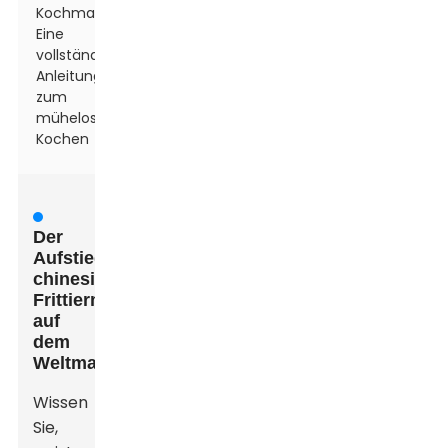
Kochmaschine:
Eine
vollständige
Anleitung
zum
mühelosen
Kochen
Der
Aufstieg
chinesischer
Frittiermaschinen
auf
dem
Weltmarkt
Wissen
Sie,