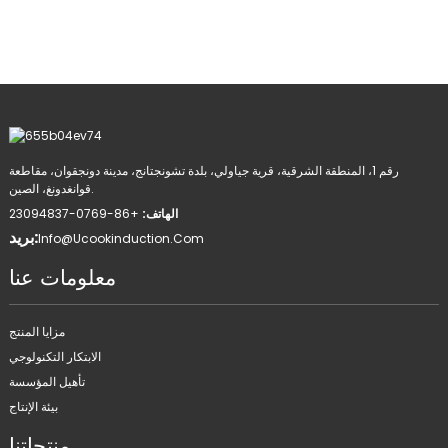
رقم 1، المنطقة الشرقية، قرية جياولي، بلدة تشونجتانج، مدينة دونجقوان، مقاطعة
قوانغدونغ، الصين.
الهاتف:
+86-0769-23094837
بريد:
Info@ucookinduction.com
معلومات عنا
مزايا المنتج
الابتكار التكنولوجي
تأهيل المؤسسة
بيئة الإنتاج
منتجاتنا