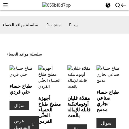
بيت
منتجات
سلسلة مواقد الحساء
سلسلة مواقد الحساء
طباخ حساء
حثي فردي
طباخ حساء
صناعي
مقلاة غليان
أجهزة
تجاري
أوتوماتيكية
مطبخ طباخ
سؤال
مدمج
قابلة للإمالة
الحساء
بالحث
الحثّي
الفردي
عرض
سؤال
التفاصيل