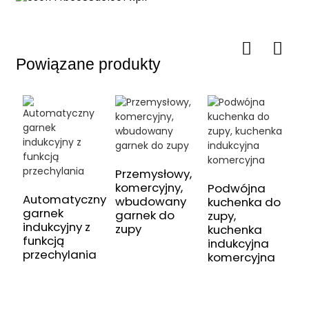
Powiązane produkty
Przemysłowy,
P
komercyjny,
k
Podwójna
Automatyczny
wbudowany
i
kuchenka do
garnek
garnek do
d
zupy,
indukcyjny z
zupy
kuchenka
funkcją
indukcyjna
przechylania
komercyjna