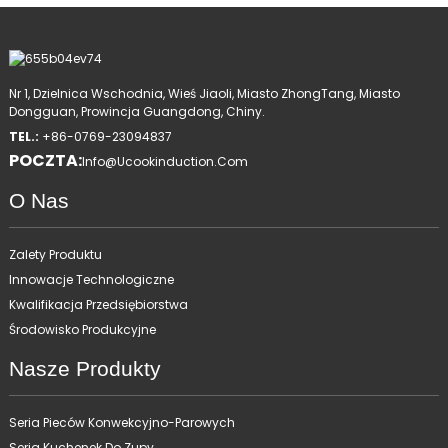
Nr 1, Dzielnica Wschodnia, Wieś Jiaoli, Miasto ZhongTang, Miasto
Dongguan, Prowincja Guangdong, Chiny.
TEL.:
+86-0769-23094837
POCZTA:
Info@ucookinduction.com
O Nas
Zalety Produktu
Innowacje Technologiczne
Kwalifikacja Przedsiębiorstwa
Środowisko Produkcyjne
Nasze Produkty
Seria Pieców Konwekcyjno-Parowych
Seria Kuchenek Do Zupy