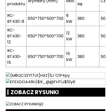
Wymiary (mm)
Moc
Częs
produktu
się
RC-
8
650*750*500*700
380
50/6
BT430-8
kW
RC-
12
BT430-
650*750*500*700
380
50/6
kW
12
RC-
15
BT430-
650*750*500*700
380
50/6
kW
15
ZOBACZ RYSUNKI