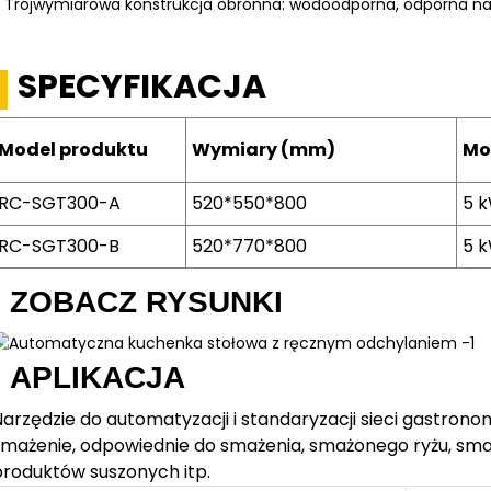
 Trójwymiarowa konstrukcja obronna: wodoodporna, odporna na
SPECYFIKACJA
Model produktu
Wymiary (mm)
Mo
RC-SGT300-A
520*550*800
5 
RC-SGT300-B
520*770*800
5 
ZOBACZ RYSUNKI
APLIKACJA
Narzędzie do automatyzacji i standaryzacji sieci gastron
smażenie, odpowiednie do smażenia, smażonego ryżu, s
produktów suszonych itp.