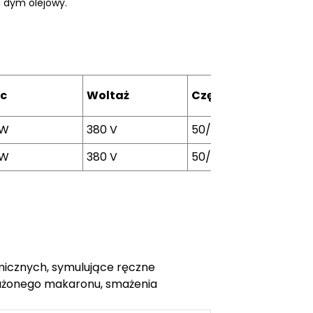
 dym olejowy.
c
Woltaż
Częstotliwość
Vl
kW
380 V
50/60 Hz
2,5
kW
380 V
50/60 Hz
2,5
omicznych, symulujące ręczne
mażonego makaronu, smażenia