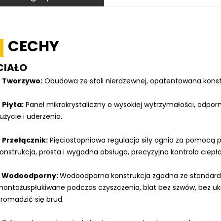
CECHY
CIAŁO
●
Tworzywo:
Obudowa ze stali nierdzewnej, opatentowana konstr
●
Płyta:
Panel mikrokrystaliczny o wysokiej wytrzymałości, odpor
użycie i uderzenia.
●
Przełącznik:
Pięciostopniowa regulacja siły ognia za pomocą p
onstrukcja, prosta i wygodna obsługa, precyzyjna kontrola ciepła
Wodoodporny:
Wodoodporna konstrukcja zgodna ze standard
montażu
spłukiwane podczas czyszczenia, blat bez szwów, bez 
romadzić się brud.