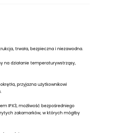
ukcja, trwała, bezpieczna i niezawodna.
ny na działanie temperatury
wstrząsy,
okrętła, przyjazna użytkownikowi
.
em IPX3, możliwość bezpośredniego
ukrytych zakamarków, w których mógłby