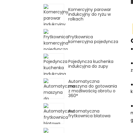
Komercyjny parowar
indukcyjny do ryżu w
rolkach
Frytkownica
komercyjna pojedyncza
Pojedyncza kuchenka
indukcyjna do zupy
z
Automatyczna
maszyna do gotowania
z możliwością obrotu o
k
360°
●
Automatyczna
frytkownica blatowa
g