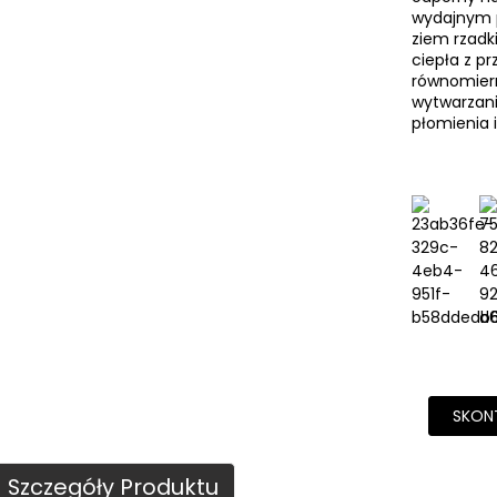
wydajnym 
ziem rzadk
ciepła z p
równomiern
wytwarzani
płomienia i
SKONT
Szczegóły Produktu