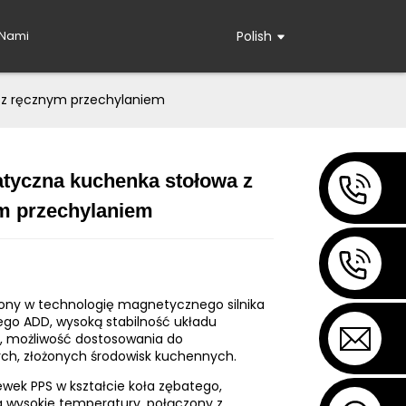
 Nami
Polish
z ręcznym przechylaniem
tyczna kuchenka stołowa z
Loading...
Loading...
Loading...
Loading...
m przechylaniem
ny w technologię magnetycznego silnika
ego ADD, wysoką stabilność układu
, możliwość dostosowania do
ch, złożonych środowisk kuchennych.
ewek PPS w kształcie koła zębatego,
 wysokie temperatury, połączony z