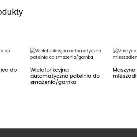
odukty
nica do
Wielofunkcyjna
Maszyna 
automatyczna patelnia do
mieszad
smażenia/garnka