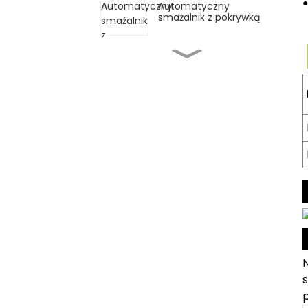
●
Automatyczny
smażalnik z pokrywką
Pojedyncza frytkownica
do kuchni zachodniej
Automatyczna
kuchenka stołowa z
ręcznym
przechylaniem
Wielofunkcyjna
automatyczna patelnia
do smażenia/garnka
Maszyna do gotowania
z mieszadłem
planetarnym