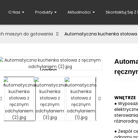
O Nas
Produkty
Aktualności
Skontaktuj Się Z
ch maszyn do gotowania
Automatyczna kuchenka stołowa 
Automa
Loading...
Loading...
ręczny
WNĘTRZE
● Wyposażo
elektryczn
sterowania
różnorodny
● Zespół c
odporny na