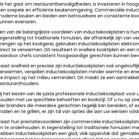
ls het gaat om restaurantbenodigdheden, is investeren in hoog
en soepele en efficiënte keukenomgeving. Commerciële induct
oderne keuken en bieden een betrouwbare en consistente kooker
unnen evenaren.
en van de belangrijkste voordelen van inductiekookplaten is h
egenstelling tot traditionele fornuizen, die afhankelijk zijn v
rengen op het kookgerei, gebruiken inductiekookplaten elekt
irect te verwarmen. Dit resulteert in snellere kooktijden en ee
aardoor chefs consistent hoogwaardige gerechten kunnen ber
aast snelheid en precisie zijn inductiekookplaten ook ongelooflij
erwarmen, verspillen inductiekookplaten minder warmte en ener
e impact op het milieu vermindert. Dit maakt ze een aantrekkel
estauranthouders.
ij het kiezen van de juiste professionele inductiekookplaat voor 
ouden met uw specifieke behoeften en kookstijl. Of u nu op z
ier branders die meerdere gerechten tegelijk kan bereiden, of e
raden en te grillen, er zijn tal van opties die aan uw wensen vold
aast hun prestatievoordelen zijn commerciële inductiekookpla
n te onderhouden. In tegenstelling tot traditionele fornuizen
ebben inductiekookplaten een glad, vlak oppervlak dat gemakke