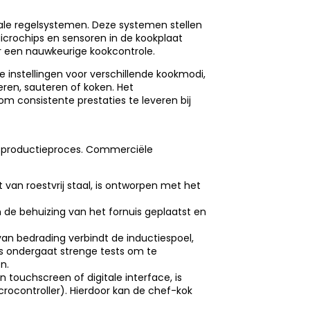
ale regelsystemen. Deze systemen stellen
Microchips en sensoren in de kookplaat
r een nauwkeurige kookcontrole.
nstellingen voor verschillende kookmodi,
deren, sauteren of koken. Het
consistente prestaties te leveren bij
et productieproces. Commerciële
van roestvrij staal, is ontworpen met het
in de behuizing van het fornuis geplaatst en
an bedrading verbindt de inductiespoel,
s ondergaat strenge tests om te
n.
touchscreen of digitale interface, is
ocontroller). Hierdoor kan de chef-kok