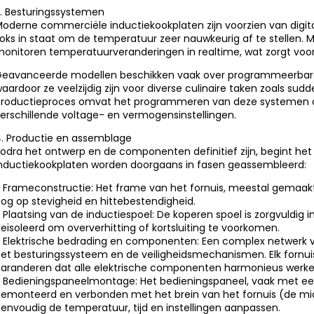
. Besturingssystemen
oderne commerciële inductiekookplaten zijn voorzien van digit
oks in staat om de temperatuur zeer nauwkeurig af te stellen. 
onitoren temperatuurveranderingen in realtime, wat zorgt voo
eavanceerde modellen beschikken vaak over programmeerbare i
aardoor ze veelzijdig zijn voor diverse culinaire taken zoals sud
roductieproces omvat het programmeren van deze systemen om 
erschillende voltage- en vermogensinstellingen.
. Productie en assemblage
odra het ontwerp en de componenten definitief zijn, begint h
nductiekookplaten worden doorgaans in fasen geassembleerd:
 Frameconstructie: Het frame van het fornuis, meestal gemaakt 
og op stevigheid en hittebestendigheid.
 Plaatsing van de inductiespoel: De koperen spoel is zorgvuldig 
eïsoleerd om oververhitting of kortsluiting te voorkomen.
 Elektrische bedrading en componenten: Een complex netwerk v
et besturingssysteem en de veiligheidsmechanismen. Elk fornui
aranderen dat alle elektrische componenten harmonieus werke
 Bedieningspaneelmontage: Het bedieningspaneel, vaak met een 
emonteerd en verbonden met het brein van het fornuis (de micr
envoudig de temperatuur, tijd en instellingen aanpassen.