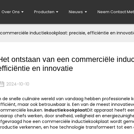
Over Ons
Producten
Nieuws
Neem Contact Met
 commerciële inductiekookplaat: precisie, efficiëntie en innovat
Het ontstaan ​​van een commerciële induc
efficiëntie en innovatie
2024-10-10
n de snelle culinaire wereld van vandaag hebben professionele k
fficiënt, maar ook betrouwbaar is. Een van de meest innovatie
commerciële keuken.
Inductiekookplaat
Dit apparaat heeft ee
aarop chefs werken, door snelheid, veiligheid en energiezuinigh
fgevraagd hoe een commerciële inductiekookplaat wordt gemaa
roductie verkennen, en hoe technologie transformeert tot een c