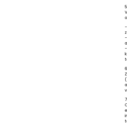
5
V
o
-
z
-
a
-
k
t
6
Z
(
a
v
7
C
e
i
t