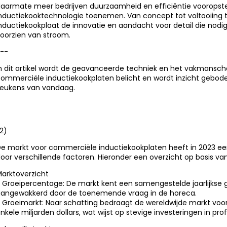
aarmate meer bedrijven duurzaamheid en efficiëntie vooropstell
nductiekooktechnologie toenemen. Van concept tot voltooiing 
nductiekookplaat de innovatie en aandacht voor detail die nod
oorzien van stroom.
--
n dit artikel wordt de geavanceerde techniek en het vakmansch
ommerciële inductiekookplaten belicht en wordt inzicht geboden 
eukens van vandaag.
2)
e markt voor commerciële inductiekookplaten heeft in 2023 een 
oor verschillende factoren. Hieronder een overzicht op basis va
arktoverzicht
 Groeipercentage: De markt kent een samengestelde jaarlijkse 
angewakkerd door de toenemende vraag in de horeca.
 Groeimarkt: Naar schatting bedraagt ​​de wereldwijde markt vo
nkele miljarden dollars, wat wijst op stevige investeringen in pro