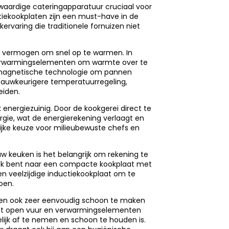
waardige cateringapparatuur cruciaal voor
iekookplaten zijn een must-have in de
varing die traditionele fornuizen niet
un vermogen om snel op te warmen. In
an verwarmingselementen om warmte over te
romagnetische technologie om pannen
n nauwkeurigere temperatuurregeling,
eiden.
k energiezuinig. Door de kookgerei direct te
gie, wat de energierekening verlaagt en
ijke keuze voor milieubewuste chefs en
uw keuken is het belangrijk om rekening te
oek bent naar een compacte kookplaat met
en veelzijdige inductiekookplaat om te
oen.
ten ook zeer eenvoudig schoon te maken
 met open vuur en verwarmingselementen
lijk af te nemen en schoon te houden is.