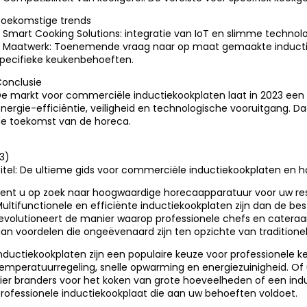
oekomstige trends
 Smart Cooking Solutions: integratie van IoT en slimme technol
 Maatwerk: Toenemende vraag naar op maat gemaakte inducti
pecifieke keukenbehoeften.
onclusie
e markt voor commerciële inductiekookplaten laat in 2023 een 
nergie-efficiëntie, veiligheid en technologische vooruitgang. Da
e toekomst van de horeca.
3)
itel: De ultieme gids voor commerciële inductiekookplaten en 
ent u op zoek naar hoogwaardige horecaapparatuur voor uw res
ultifunctionele en efficiënte inductiekookplaten zijn dan de be
evolutioneert de manier waarop professionele chefs en cateraa
an voordelen die ongeëvenaard zijn ten opzichte van traditionel
nductiekookplaten zijn een populaire keuze voor professionele
emperatuurregeling, snelle opwarming en energiezuinigheid. Of
ier branders voor het koken van grote hoeveelheden of een indu
rofessionele inductiekookplaat die aan uw behoeften voldoet.