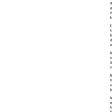
A
e
m
k
E
t
b
d
w
N
v
d
r
B
h
v
b
N
e
h