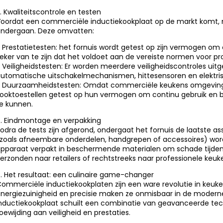
. Kwaliteitscontrole en testen
oordat een commerciële inductiekookplaat op de markt komt, m
ndergaan. Deze omvatten:
 Prestatietesten: het fornuis wordt getest op zijn vermogen om
eker van te zijn dat het voldoet aan de vereiste normen voor pr
 Veiligheidstesten: Er worden meerdere veiligheidscontroles uit
utomatische uitschakelmechanismen, hittesensoren en elektrisch
 Duurzaamheidstesten: Omdat commerciële keukens omgevinge
ooktoestellen getest op hun vermogen om continu gebruik en blo
e kunnen.
. Eindmontage en verpakking
odra de tests zijn afgerond, ondergaat het fornuis de laatste a
zoals afneembare onderdelen, handgrepen of accessoires) word
pparaat verpakt in beschermende materialen om schade tijden
erzonden naar retailers of rechtstreeks naar professionele keuk
. Het resultaat: een culinaire game-changer
ommerciële inductiekookplaten zijn een ware revolutie in keuke
nergiezuinigheid en precisie maken ze onmisbaar in de modern
nductiekookplaat schuilt een combinatie van geavanceerde t
oewijding aan veiligheid en prestaties.