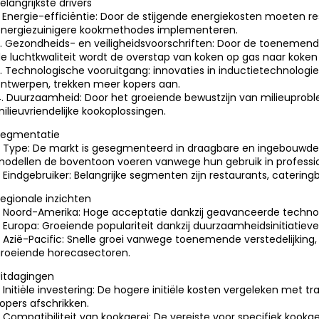
elangrijkste drivers
. Energie-efficiëntie: Door de stijgende energiekosten moeten r
nergiezuinigere kookmethodes implementeren.
. Gezondheids- en veiligheidsvoorschriften: Door de toenemend
e luchtkwaliteit wordt de overstap van koken op gas naar koken
. Technologische vooruitgang: innovaties in inductietechnologi
ntwerpen, trekken meer kopers aan.
. Duurzaamheid: Door het groeiende bewustzijn van milieuprob
ilieuvriendelijke kookoplossingen.
Segmentatie
 Type: De markt is gesegmenteerd in draagbare en ingebouwde 
odellen de boventoon voeren vanwege hun gebruik in professi
 Eindgebruiker: Belangrijke segmenten zijn restaurants, catering
egionale inzichten
 Noord-Amerika: Hoge acceptatie dankzij geavanceerde technolo
 Europa: Groeiende populariteit dankzij duurzaamheidsinitiatieve
 Azië-Pacific: Snelle groei vanwege toenemende verstedelijking
roeiende horecasectoren.
itdagingen
 Initiële investering: De hogere initiële kosten vergeleken me
opers afschrikken.
 Compatibiliteit van kookgerei: De vereiste voor specifiek kook