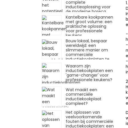
complete
1
inductieoplossing voor
D
de moderne horeca
I
Kantelbare kookpannen
b
met groot volume: een
e
praktische oplossing
voor professionele
-
keukens
h
Bouw lokaal, bespaar
-
wereldwijd: een
slimmere manier om
m
commerciële
e
inductiekookplaten te
-
importeren
Waarom zijn
h
inductiekookplaten een
i
'game-changer' voor
professionele keukens?
2
H
Wat maakt een
k
commerciële
w
inductiekookplaat
e
compleet?
Het oplossen van
D
veelvoorkomende
w
fouten bij commerciële
i
inductiekookplaten: een