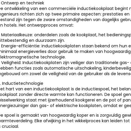
. Ontwerp en techniek
e ontwikkeling van een commerciële inductiekookplaat begint m
ngenieurs richten zich op twee primaire aspecten: prestaties 
estand zijn tegen de zware omstandigheden van dagelijks gebru
n hotels. Het ontwerpproces omvat:
 Materiaalkeuze: onderdelen zoals de kookplaat, het bediening
ittebestendig en duurzaam zijn.
 Energie-efficiëntie: inductiekookplaten staan ​​bekend om hun e
inimaal energieverlies door gebruik te maken van hoogwaardi
lektromagnetische technologie.
 Veiligheid: Inductiekookplaten zijn veiliger dan traditionele gas
ebben functies zoals automatische uitschakeling, kinderbeveilig
ngebouwd om zowel de veiligheid van de gebruiker als de leven
. Inductietechnologie
et hart van een inductiekookplaat is de inductiespoel, het belan
ookplaat zonder directe warmte kan functioneren. De spoel gen
isselwerking staat met ijzerhoudend kookgerei en de pot of pan 
nergiezuiniger dan gas- of elektrische kookplaten, omdat er ge
e spoel is gemaakt van hoogwaardig koper en is zorgvuldig gewi
armteverdeling. Elke afwijking in het wikkelproces kan leiden tot
s cruciaal.