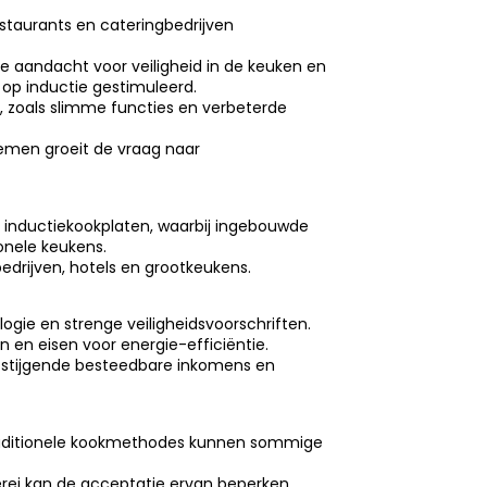
estaurants en cateringbedrijven
e aandacht voor veiligheid in de keuken en
 op inductie gestimuleerd.
e, zoals slimme functies en verbeterde
lemen groeit de vraag naar
inductiekookplaten, waarbij ingebouwde
onele keukens.
bedrijven, hotels en grootkeukens.
gie en strenge veiligheidsvoorschriften.
n en eisen voor energie-efficiëntie.
, stijgende besteedbare inkomens en
t traditionele kookmethodes kunnen sommige
gerei kan de acceptatie ervan beperken.