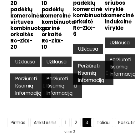
padėklų
sriubos
20
10
komercinė
viryklė
padėklų
padėklų
kombinuota
komercinė
komercinės
komercinė
orkaitė
indukcinė
virtuvės
kombinuota
Rc-Zkx-
viryklė
kombinuotos
garinė
6
orkaitės
orkaitė
Rc-Zkx-
Rc-Zkx-
Užklausa
20
10
Užklausa
Peržiūrėti
Užklausa
Užklausa
Peržiūrėti
Išsamią
Išsamią
Informaciją
Peržiūrėti
Peržiūrėti
Informaciją
Išsamią
Išsamią
Informaciją
Informaciją
Pirmas
Ankstesnis
1
2
3
Toliau
Paskutinis
viso 3