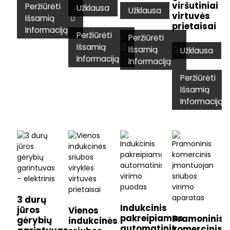
viršutiniai
Peržiūrėti
Užklausa
Užklausa
virtuvės
Išsamią
prietaisai
Informaciją
Peržiūrėti
Peržiūrėti
Išsamią
Išsamią
Užklausa
Informaciją
Informaciją
Peržiūrėti
Išsamią
Informaciją
3 durų
Indukcinis
jūros
Vienos
pakreipiamas
Pramoninis
gėrybių
indukcinės
automatinis
komercinis