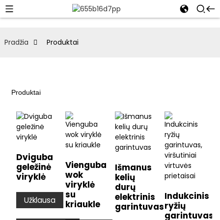
Pradžia
Produktai
Produktai
Dviguba
Vienguba
geležinė
Išmanus
wok
viryklė
kelių
viryklė
durų
su
Indukcinis
elektrinis
Užklausa
kriaukle
ryžių
garintuvas
garintuvas,