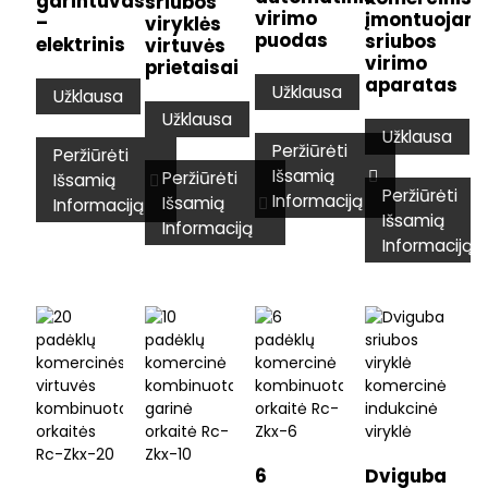
garintuvas
sriubos
virimo
įmontuojam
–
viryklės
puodas
sriubos
elektrinis
virtuvės
virimo
prietaisai
aparatas
Užklausa
Užklausa
Užklausa
Užklausa
Peržiūrėti
Peržiūrėti
Išsamią
Peržiūrėti
Išsamią
Peržiūrėti
Informaciją
Išsamią
Informaciją
Išsamią
Informaciją
Informaciją
6
Dviguba