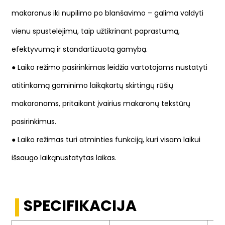
makaronus iki nupilimo po blanšavimo – galima valdyti
vienu spustelėjimu, taip užtikrinant paprastumą,
efektyvumą ir standartizuotą gamybą.
● Laiko režimo pasirinkimas leidžia vartotojams nustatyti
atitinkamą gaminimo laiką
kartų skirtingų rūšių
makaronams, pritaikant įvairius makaronų tekstūrų
pasirinkimus.
● Laiko režimas turi atminties funkciją, kuri visam laikui
išsaugo laiką
nustatytas laikas.
SPECIFIKACIJA