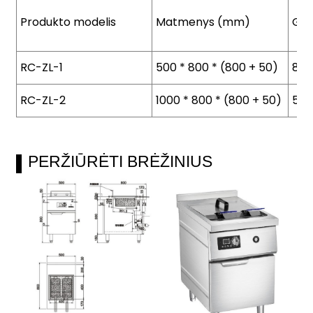
Produkto modelis
Matmenys (mm)
Gal
RC-ZL-1
500 * 800 * (800 + 50)
8–1
RC-ZL-2
1000 * 800 * (800 + 50)
5 k
PERŽIŪRĖTI BRĖŽINIUS