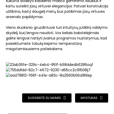
sukurta atlaikyti kasdienio maisto gaminimo iššūkius ir
kartu suteikti jūsų virtuvei elegancijos. Patvari konstrukcija
užtikrina, kad ji daugelį metų bus patikimas jūsų virtuvės
arsenalo papildymas.
Vieno sluoksnio gruzdintuvė turi intuityvų jutiklinį valdymo
skydelį, kurį lengva naudoti. Vos keliais bakstelėjimais
galite lengvai naršyti įvairius programos nustatymus, kad
pasiektumėte tobulą kepimo temperatūrą
mėgstamiausiems patiekalams.
SUSISIEKITE SU MUMIS
MYGTUKAS