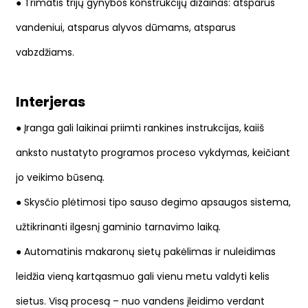
● Trimatis trijų gynybos konstrukcijų dizainas: atsparus
vandeniui, atsparus alyvos dūmams, atsparus
vabzdžiams.
Interjeras
● Įranga gali laikinai priimti rankines instrukcijas, kai
iš
anksto nustatyto programos proceso vykdymas, keičiant
jo veikimo būseną.
● Skysčio plėtimosi tipo sauso degimo apsaugos sistema,
užtikrinanti ilgesnį gaminio tarnavimo laiką.
● Automatinis makaronų sietų pakėlimas ir nuleidimas
leidžia vieną kartą
asmuo gali vienu metu valdyti kelis
sietus. Visą procesą – nuo vandens įleidimo verdant