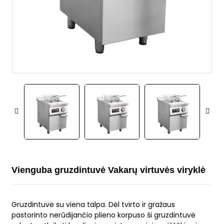
Vienguba gruzdintuvė Vakarų virtuvės viryklė
Gruzdintuvė su viena talpa. Dėl tvirto ir gražaus
pastorinto nerūdijančio plieno korpuso ši gruzdintuvė