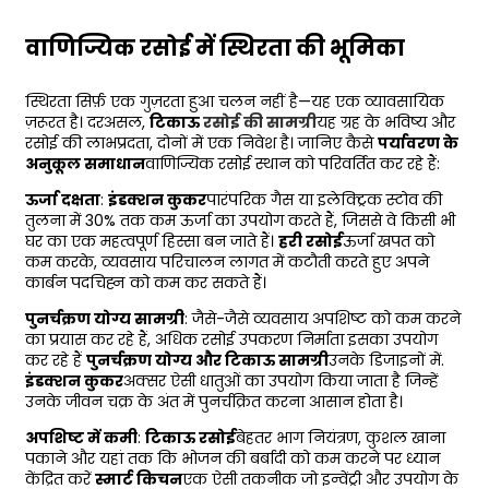
वाणिज्यिक रसोई में स्थिरता की भूमिका
स्थिरता सिर्फ़ एक गुज़रता हुआ चलन नहीं है—यह एक व्यावसायिक
ज़रूरत है। दरअसल,
टिकाऊ
रसोई की सामग्री
यह ग्रह के भविष्य और
रसोई की लाभप्रदता, दोनों में एक निवेश है। जानिए कैसे
पर्यावरण के
अनुकूल समाधान
वाणिज्यिक रसोई स्थान को परिवर्तित कर रहे हैं:
ऊर्जा दक्षता
:
इंडक्शन कुकर
पारंपरिक गैस या इलेक्ट्रिक स्टोव की
तुलना में 30% तक कम ऊर्जा का उपयोग करते हैं, जिससे वे किसी भी
घर का एक महत्वपूर्ण हिस्सा बन जाते हैं।
हरी रसोई
ऊर्जा खपत को
कम करके, व्यवसाय परिचालन लागत में कटौती करते हुए अपने
कार्बन पदचिह्न को कम कर सकते हैं।
पुनर्चक्रण योग्य सामग्री
: जैसे-जैसे व्यवसाय अपशिष्ट को कम करने
का प्रयास कर रहे हैं, अधिक रसोई उपकरण निर्माता इसका उपयोग
कर रहे हैं
पुनर्चक्रण योग्य और टिकाऊ सामग्री
उनके डिजाइनों में.
इंडक्शन कुकर
अक्सर ऐसी धातुओं का उपयोग किया जाता है जिन्हें
उनके जीवन चक्र के अंत में पुनर्चक्रित करना आसान होता है।
अपशिष्ट में कमी
:
टिकाऊ रसोई
बेहतर भाग नियंत्रण, कुशल खाना
पकाने और यहां तक ​​कि भोजन की बर्बादी को कम करने पर ध्यान
केंद्रित करें
स्मार्ट किचन
एक ऐसी तकनीक जो इन्वेंट्री और उपयोग के