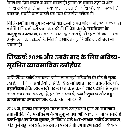
पैटर्न को ट्रैक करने में मदद करती है। इंडक्शन कुकर तेज़ी से और
ज़्यादा सटीकता से खाना पकाकर, ज़रूरत से ज़्यादा और कम पकने से
बचाकर, बर्बादी कम करने का एक बेहतरीन तरीका है।
विनियमों का अनुपालन
कई देश ऊर्जा खपत और अपशिष्ट में कमी से
संबंधित नियमों को कड़ा कर रहे हैं। निवेश करके
पर्यावरण के
अनुकूल उपकरण
, व्यवसाय आगे रह सकते हैं और इन विनियमों का
अनुपालन कर सकते हैं, जिससे संभावित जुर्माने और दंड से बचा जा
सकता है।
निष्कर्ष: 2025 और उसके बाद के लिए भविष्य-
सुरक्षित व्यावसायिक रसोईघर
वाणिज्यिक रसोई उपकरण उद्योग महत्वपूर्ण परिवर्तन के दौर से गुजर
रहा है, जो निम्न प्रवृत्तियों से प्रेरित है
ऊर्जा दक्षता
,
IoT तकनीक
, और
वहनीयता
चूंकि व्यवसायों पर लागत कम करने और प्रदर्शन में सुधार
करने का दबाव बढ़ रहा है, इसलिए
स्मार्ट, ऊर्जा-कुशल और बहु-
कार्यात्मक उपकरण
आवश्यक होता जा रहा है।
2025 में, बाजार का नेतृत्व करने वाले रसोईघर वे होंगे जो
नवाचार
,
तकनीकी
, और
पर्यावरण के अनुकूल प्रथाओं
. व्यवसाय जो अपनाते हैं
ऊर्जा-कुशल प्रेरण कुकर
, में निवेश करें
IoT-सक्षम रसोई उपकरण
,
और चुनें
बहु-कार्यात्मक खाना पकाने के उपकरण
इससे न केवल