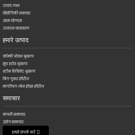
उत्पाद लाभ
प्रौद्योगिकी नवाचार
उद्यम योग्यता
उत्पादन वातावरण
हमारे उत्पाद
कॉम्बी ओवन श्रृंखला
सूप स्टोव श्रृंखला
स्टीम कैबिनेट श्रृंखला
बिग गूकर सीरीज़
मल्टीपल ज़ोन हॉब्स सीरीज़
समाचार
कंपनी समाचार
उद्योग समाचार
हमसे संपर्क करें