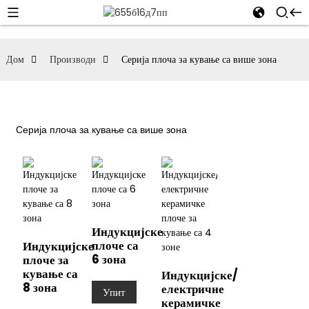
Дом
Производи
Серија плоча за кување са више зона
Серија плоча за кување са више зона
Индукцијске
плоче са
Индукцијске
6 зона
плоче за
кување са
Индукцијске/
8 зона
електричне
Упит
керамичке