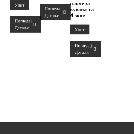
плоче за
Упит
Погледај
кување са
4 зоне
Детаље
Погледај
Детаље
Упит
Погледај
Детаље