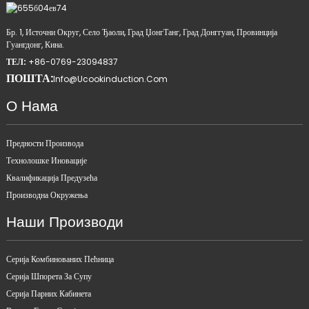
Бр. 1, Источни Округ, Село Ђаоли, Град ЏонгТанг, Град Донггуан, Провинција
Гуангдонг, Кина.
ТЕЛ:
+86-0769-23094837
ПОШТА:
Info@ucookinduction.com
О Нама
Предности Производа
Технолошке Иновације
Квалификација Предузећа
Производна Окружења
Наши Производи
Серија Комбинованих Пећница
Серија Шпорета За Супу
Серија Парних Кабинета