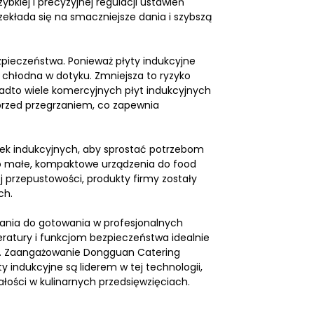
kiej i precyzyjnej regulacji ustawień
ekłada się na smaczniejsze dania i szybszą
zpieczeństwa. Ponieważ płyty indukcyjne
 chłodna w dotyku. Zmniejsza to ryzyko
nadto wiele komercyjnych płyt indukcyjnych
przed przegrzaniem, co zapewnia
k indukcyjnych, aby sprostać potrzebom
i o małe, kompaktowe urządzenia do food
j przepustowości, produkty firmy zostały
ch.
zania do gotowania w profesjonalnych
eratury i funkcjom bezpieczeństwa idealnie
ch. Zaangażowanie Dongguan Catering
y indukcyjne są liderem w tej technologii,
łości w kulinarnych przedsięwzięciach.