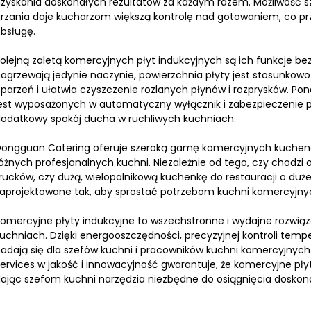
zyskania doskonałych rezultatów za każdym razem. Możliwość szyb
rzania daje kucharzom większą kontrolę nad gotowaniem, co prz
bsługę.
olejną zaletą komercyjnych płyt indukcyjnych są ich funkcje be
agrzewają jedynie naczynie, powierzchnia płyty jest stosunkowo
parzeń i ułatwia czyszczenie rozlanych płynów i rozprysków. Po
est wyposażonych w automatyczny wyłącznik i zabezpieczenie 
odatkowy spokój ducha w ruchliwych kuchniach.
ongguan Catering oferuje szeroką gamę komercyjnych kuchene
óżnych profesjonalnych kuchni. Niezależnie od tego, czy chodz
rucków, czy dużą, wielopalnikową kuchenkę do restauracji o duże
aprojektowane tak, aby sprostać potrzebom kuchni komercyjny
omercyjne płyty indukcyjne to wszechstronne i wydajne rozwią
uchniach. Dzięki energooszczędności, precyzyjnej kontroli temp
adają się dla szefów kuchni i pracowników kuchni komercyjny
ervices w jakość i innowacyjność gwarantuje, że komercyjne płyt
ając szefom kuchni narzędzia niezbędne do osiągnięcia doskona