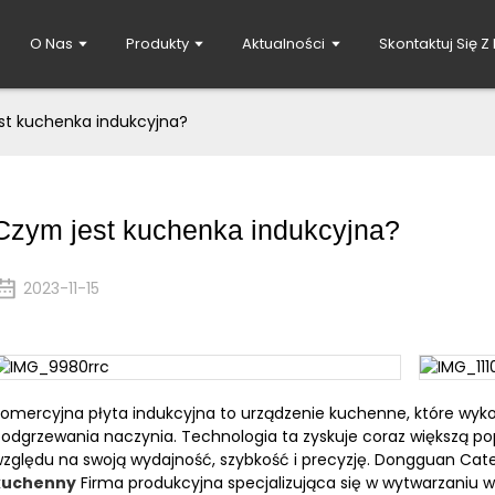
O Nas
Produkty
Aktualności
Skontaktuj Się Z
st kuchenka indukcyjna?
Czym jest kuchenka indukcyjna?
2023-11-15
omercyjna płyta indukcyjna to urządzenie kuchenne, które wyk
odgrzewania naczynia. Technologia ta zyskuje coraz większą p
zględu na swoją wydajność, szybkość i precyzję. Dongguan Cate
kuchenny
Firma produkcyjna specjalizująca się w wytwarzaniu w