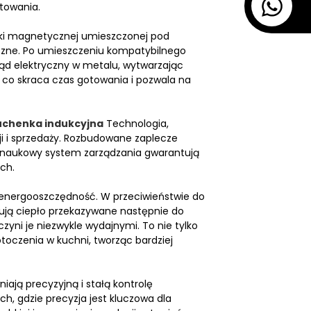
otowania.
wki magnetycznej umieszczonej pod
czne. Po umieszczeniu kompatybilnego
rąd elektryczny w metalu, wytwarzając
, co skraca czas gotowania i pozwala na
uchenka indukcyjna
Technologia,
ji i sprzedaży. Rozbudowane zaplecze
 naukowy system zarządzania gwarantują
ch.
h energooszczędność. W przeciwieństwie do
ują ciepło przekazywane następnie do
zyni je niezwykle wydajnymi. To nie tylko
toczenia w kuchni, tworząc bardziej
ają precyzyjną i stałą kontrolę
h, gdzie precyzja jest kluczowa dla