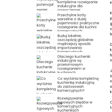
kompletne rozwiązanie
i
indukcyjne dla
nowoczesnej
K
gastronomii
Przechylne kotły
p
warzelne o dużej
pojemności: praktyczne
g
rozwiązanie dla kuchni
c
komercyjnych
b
Buduj lokalnie,
oszczędzaj globalnie:
mądrzejszy sposób
D
importowania
k
komercyjnych
b
kuchenek indukcyjnych
Dlaczego kuchenki
n
indukcyjne są
przełomowym
rozwiązaniem w
J
kuchniach
t
komercyjnych?
Co wyróżnia kompletną
n
kuchenkę indukcyjną
do zastosowań
o
komercyjnych?
k
Rozwiązywanie
typowych błędów w
O
komercyjnych
t
kuchenkach