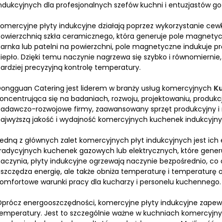
ndukcyjnych dla profesjonalnych szefów kuchni i entuzjastów g
omercyjne płyty indukcyjne działają poprzez wykorzystanie ce
owierzchnią szkła ceramicznego, która generuje pole magnety
arnka lub patelni na powierzchni, pole magnetyczne indukuje p
iepło. Dzięki temu naczynie nagrzewa się szybko i równomiernie
ardziej precyzyjną kontrolę temperatury.
ongguan Catering jest liderem w branży usług komercyjnych
K
oncentrująca się na badaniach, rozwoju, projektowaniu, produkc
adawczo-rozwojowe firmy, zaawansowany sprzęt produkcyjny i
ajwyższą jakość i wydajność komercyjnych kuchenek indukcyjny
edną z głównych zalet komercyjnych płyt indukcyjnych jest ic
radycyjnych kuchenek gazowych lub elektrycznych, które gener
aczynia, płyty indukcyjne ogrzewają naczynie bezpośrednio, co c
szczędza energię, ale także obniża temperaturę i temperaturę o
omfortowe warunki pracy dla kucharzy i personelu kuchennego.
prócz energooszczędności, komercyjne płyty indukcyjne zapewni
emperatury. Jest to szczególnie ważne w kuchniach komercyjnyc