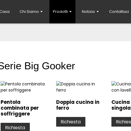
Casa
Chi Siamo
Prodotti
Notizia
Contattaci
Serie Big Gooker
Pentola
Doppia cucina in
Cucina
combinata per
ferro
singola
soffriggere
Richiesta
Richie
Richiesta