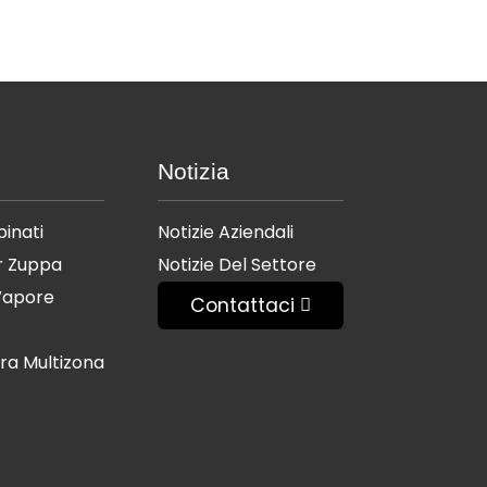
i
Notizia
binati
Notizie Aziendali
er Zuppa
Notizie Del Settore
 Vapore
Contattaci
ura Multizona