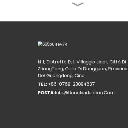
Friggitrice singola per
cucina occidentale
Cucina automatica da
tavolo - Inclinazione
manuale
Pentola per
stufati/saltapatate
automatica
N. 1, Distretto Est, Villaggio Jiaoli, Città Di
multifunzionale
ZhongTang, Città Di Dongguan, Provinci
Del Guangdong, Cina.
Macchina per la
cottura con agitazione
TEL:
+86-0769-23094837
planetaria
POSTA:
Info@ucookinduction.com