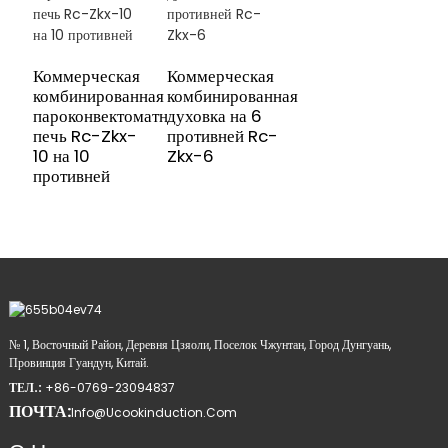
Коммерческая
Коммерческая
комбинированная
комбинированная
пароконвектоматная
духовка на 6
печь Rc-Zkx-
противней Rc-
10 на 10
Zkx-6
противней
№ 1, Восточный Район, Деревня Цзяоли, Поселок Чжунтан, Город Дунгуань,
Провинция Гуандун, Китай.
ТЕЛ.:
+86-0769-23094837
ПОЧТА:
Info@ucookinduction.com