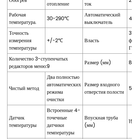
Обогрев
25А
отопление
ток
Рабочая
Автоматический
30-290℃
40А
температура.
выключатель
Точность
380
измерения
+/-2℃
Власть
фаз
температуры
Гц/
Количество 3-ступенчатых
Размер (мм)
870
редакторов меню:9
Два полностью
автоматических
Размер входного
Чистый метод
525
режима
отверстия полости
очистки
Встроенные 4-
Датчик
точечные
Впускная труба
15 м
температуры
датчики
(мм)
температуры