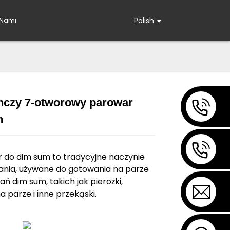
 Nami
Polish
nczy 7-otworowy parowar
m
Loading...
Loading...
 do dim sum to tradycyjne naczynie
nia, używane do gotowania na parze
ań dim sum, takich jak pierożki,
a parze i inne przekąski.