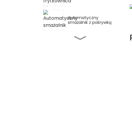
Automatyczny
smażalnik z pokrywką
Pojedyncza frytkownica
do kuchni zachodniej
Automatyczna
kuchenka stołowa z
ręcznym
przechylaniem
Wielofunkcyjna
automatyczna patelnia
do smażenia/garnka
Maszyna do gotowania
z mieszadłem
planetarnym