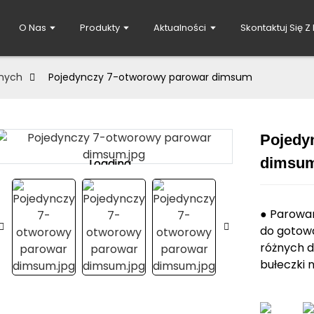
O Nas
Produkty
Aktualności
Skontaktuj Się Z
nnych
Pojedynczy 7-otworowy parowar dimsum
Pojedy
dimsu
Loading...
Loading...
● Parowar
do gotowa
różnych d
bułeczki n