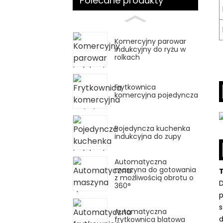
Polecane produkty
Komercyjny parowar
indukcyjny do ryżu w
rolkach
Frytkownica
komercyjna pojedyncza
Pojedyncza kuchenka
indukcyjna do zupy
Automatyczna
maszyna do gotowania
z możliwością obrotu o
D
360°
p
s
Automatyczna
d
frytkownica blatowa