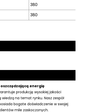
380
6m²
380
10m²
 oszczędzającą energię
antuje produkcję wysokiej jakości
 wiedzą na temat rynku. Nasz zespół
k posiada bogate doświadczenie w swojej
 klientów mile zaskoczonych.