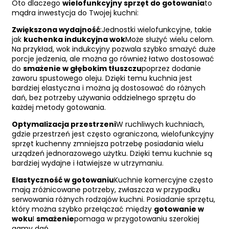
Oto dlaczego
wielofunkcyjny sprzęt do gotowania
to
mądra inwestycja do Twojej kuchni:
Zwiększona wydajność
:Jednostki wielofunkcyjne, takie
jak
kuchenka indukcyjna wok
Może służyć wielu celom.
Na przykład, wok indukcyjny pozwala szybko smażyć duże
porcje jedzenia, ale można go również łatwo dostosować
do
smażenie w głębokim tłuszczu
poprzez dodanie
zaworu spustowego oleju. Dzięki temu kuchnia jest
bardziej elastyczna i można ją dostosować do różnych
dań, bez potrzeby używania oddzielnego sprzętu do
każdej metody gotowania.
Optymalizacja przestrzeni
W ruchliwych kuchniach,
gdzie przestrzeń jest często ograniczona, wielofunkcyjny
sprzęt kuchenny zmniejsza potrzebę posiadania wielu
urządzeń jednorazowego użytku. Dzięki temu kuchnie są
bardziej wydajne i łatwiejsze w utrzymaniu.
Elastyczność w gotowaniu
Kuchnie komercyjne często
mają zróżnicowane potrzeby, zwłaszcza w przypadku
serwowania różnych rodzajów kuchni. Posiadanie sprzętu,
który można szybko przełączać między
gotowanie w
woku
I
smażenie
pomaga w przygotowaniu szerokiej
gamy dań.