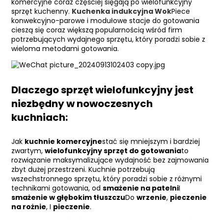
komercyjne coraz częściej sięgają po wielofunkcyjny
sprzęt kuchenny.
Kuchenka indukcyjna Wok
Piece
konwekcyjno-parowe i modułowe stacje do gotowania
cieszą się coraz większą popularnością wśród firm
potrzebujących wydajnego sprzętu, który poradzi sobie z
wieloma metodami gotowania.
Dlaczego sprzęt wielofunkcyjny jest
niezbędny w nowoczesnych
kuchniach:
Jak
kuchnie komercyjne
stać się mniejszym i bardziej
zwartym,
wielofunkcyjny sprzęt do gotowania
to
rozwiązanie maksymalizujące wydajność bez zajmowania
zbyt dużej przestrzeni. Kuchnie potrzebują
wszechstronnego sprzętu, który poradzi sobie z różnymi
technikami gotowania, od
smażenie na patelni
I
smażenie w głębokim tłuszczu
Do
wrzenie
,
pieczenie
na rożnie
, I
pieczenie
.