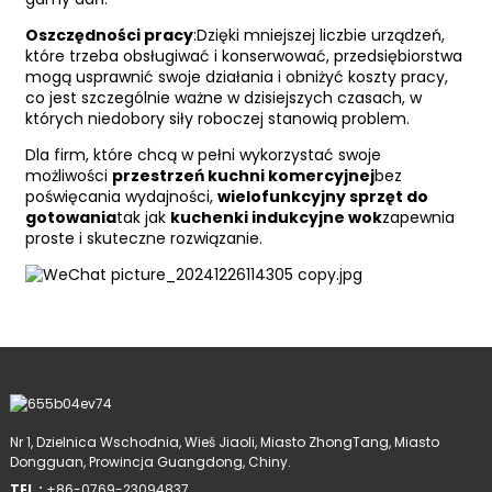
Oszczędności pracy
:Dzięki mniejszej liczbie urządzeń,
które trzeba obsługiwać i konserwować, przedsiębiorstwa
mogą usprawnić swoje działania i obniżyć koszty pracy,
co jest szczególnie ważne w dzisiejszych czasach, w
których niedobory siły roboczej stanowią problem.
Dla firm, które chcą w pełni wykorzystać swoje
możliwości
przestrzeń kuchni komercyjnej
bez
poświęcania wydajności,
wielofunkcyjny sprzęt do
gotowania
tak jak
kuchenki indukcyjne wok
zapewnia
proste i skuteczne rozwiązanie.
Nr 1, Dzielnica Wschodnia, Wieś Jiaoli, Miasto ZhongTang, Miasto
Dongguan, Prowincja Guangdong, Chiny.
TEL.:
+86-0769-23094837