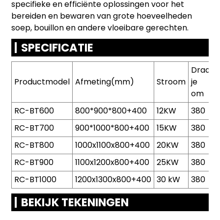
specifieke en efficiënte oplossingen voor het
bereiden en bewaren van grote hoeveelheden
soep, bouillon en andere vloeibare gerechten.
SPECIFICATIE
Draai
Productmodel
Afmeting(mm)
Stroom
je
om
RC-BT600
800*900*800+400
12KW
380
RC-BT700
900*1000*800+400
15KW
380
RC-BT800
1000x1100x800+400
20KW
380
RC-BT900
1100x1200x800+400
25KW
380
RC-BT1000
1200x1300x800+400
30 kW
380
BEKIJK TEKENINGEN