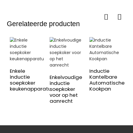
Gerelateerde producten
Enkele
Inductie
D
inductie
Kantelbare
s
Enkelvoudige
soepkoker
Automatische
c
inductie
keukenapparatuur
Kookpan
i
soepkoker
voor op het
aanrecht