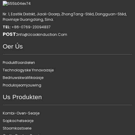
Nr. 1, Eastlik Distrikt, Jiaoli-Doarp, ZhongTang-Stêd, Dongguan-Stêd,
Provinsje Guangdong, Sina.
TEL:
+86-0769-23094837
POST:
Info@ucookinduction.com
Oer Ús
Produktfoardielen
Technologyske Ynnovaasje
Bedriuwskwalifikaasje
Produksjeomjouwing
Us Produkten
Kombi-Oven-Searje
Sopkachelsearje
Stoomkastserie