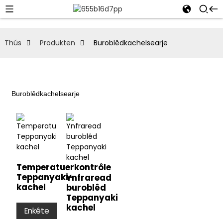
Thús
Produkten
Buroblêdkachelsearje
Buroblêdkachelsearje
Temperatuerkontrôle
Teppanyaki-
Ynfraread
kachel
buroblêd
Teppanyaki
kachel
Enkête