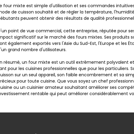
e four mixte est simple d'utilisation et ses commandes intuitiv
ode de cuisson souhaité et de régler la température, l'humidité 
ébutants peuvent obtenir des résultats de qualité professionne
'un point de vue commercial, cette entreprise, réputée pour ses
mpact significatif sur le marché des fours mixtes. Ses produits s
ont également exportés vers l'Asie du Sud-Est, l'Europe et les Éta
'un grand nombre d'utilisateurs.
n résumé, un four mixte est un outil extrêmement polyvalent et
ant pour les cuisines professionnelles que pour les particuliers
uisson sur un seul appareil, son faible encombrement et sa simpl
récieux pour toute cuisine. Que vous soyez un chef professionn
uisine ou un cuisinier amateur souhaitant améliorer ses compét
nvestissement rentable qui peut améliorer considérablement vot