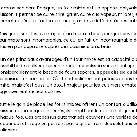
omme son nom l'indique, un four mixte est un appareil polyvale
uisson. Il permet de cuire, frire, griller, cuire à la vapeur, mijot
ermet de réaliser facilement une grande variété de tâches culin
ais quels sont les avantages d'un four mixte et pourquoi envis
our mixte sont innombrables, ce qui en fait un incontournable de
lus en plus populaire auprès des cuisiniers amateurs.
'un des principaux avantages d'un four mixte est sa capacité à o
ossibilité de réaliser plusieurs modes de cuisson sur un seul appa
onsidérablement le besoin de fours séparés.
appareils de cuis
es cuisines encombrées. C'est particulièrement précieux dans les
imité, mais c'est aussi un atout majeur pour les cuisiniers amat
'agencement de leur cuisine.
utre le gain de place, les fours mixtes offrent un confort d'util
uisson automatiques intégrés, ils simplifient la cuisson et garan
haque fois. Ces processus automatisés couvrent une variété de
apeur au rôtissage en passant par le gril, offrant des solutions
ulinaires.