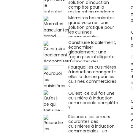
solution d'induction
complète pour la
C
restauration moderne
c
Marmites basculantes
p
grand volume : une
solution pratique pour
les cuisines
M
commerciales
f
Construire localement,
p
économiser
globalement : une
façon plus intelligente
L
d'importer des
p
cuisinières à induction
Pourquoi les cuisinières
c
commerciales
à induction changent-
l
elles la donne pour les
cuisines commerciales
l
?
l
Qu'est-ce qui fait une
cuisinière à induction
O
commerciale complète
?
c
c
Résoudre les erreurs
v
courantes des
cuisinières à induction
c
commerciales : un