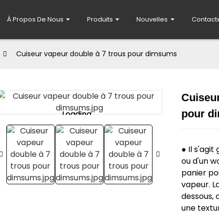
À Propos De Nous
Produits
Nouvelles
Contact
Cuiseur vapeur double à 7 trous pour dimsums
Cuiseur
pour d
Loading...
Loading...
● Il s'ag
ou d'un w
panier pou
vapeur. L
dessous, c
une textu