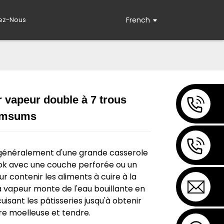
ez-Nous
French
 vapeur double à 7 trous
imsums
Loading...
Loading...
it généralement d'une grande casserole
ok avec une couche perforée ou un
r contenir les aliments à cuire à la
a vapeur monte de l'eau bouillante en
uisant les pâtisseries jusqu'à obtenir
re moelleuse et tendre.