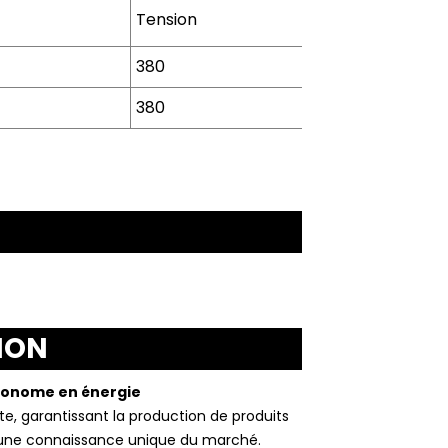
Tension
Pouvoir
Câbl
380
2*6m²
380
2*10m²
ION
économe en énergie
e, garantissant la production de produits
e une connaissance unique du marché.