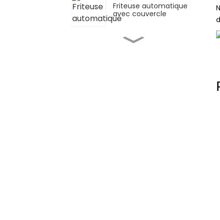
Friteuse automatique
N
avec couvercle
d
Friteuse simple Western
Kitchen Stove
Cuisinière automatique
de bureau - Inclinaison
manuelle
Poêle à sauter/cuiseur
à ragoût automatique
multifonctionnel
Machine de cuisson à
agitation planétaire